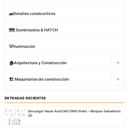
🧱
Detalles constructivos
🗺
️ Sombreados & HATCH
💡
Iluminación
▾
🏠
Arquitectura y Construcción
▾
🏗
️ Maquinarias de construcción
ENTRADAS RECIENTES
Descargar Vacas AutoCAD DWG Gratis – Bloques Ganaderos
2D