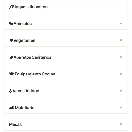
⚡
Bloques dinamicos
▾
🐄
Animales
▾
🌳
Vegetación
▾
🚽
Aparatos Sanitarios
▾
🍽
️ Equipamiento Cocina
▾
♿
Accesibilidad
▾
🛋
️ Mobiliario
▾
Mesas