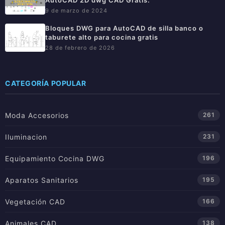
AutoCAD 2D dwg CAD Gratis.
9 de marzo de 2024
Bloques DWG para AutoCAD de silla banco o
taburete alto para cocina gratis
28 de febrero de 2026
CATEGORÍA POPULAR
Moda Accesorios
261
Iluminacion
231
Equipamiento Cocina DWG
196
Aparatos Sanitarios
195
Vegetación CAD
166
Animales CAD
138