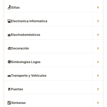
▾
🪑
Sillas
▾
💻
Electronica Informatica
▾
🧺
Electrodomésticos
▾
🎨
Decoración
▾
🧭
Simbologias Logos
▾
🚗
Transporte y Vehículos
▾
🚪
Puertas
▾
🪟
Ventanas