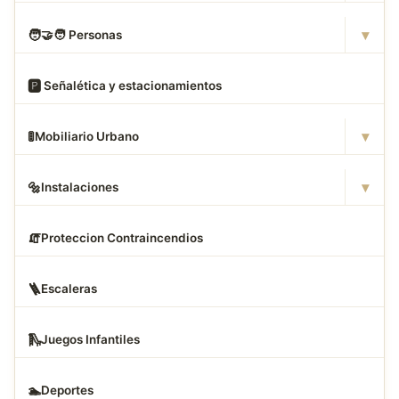
▾
🧑
‍🤝‍🧑 Personas
🅿
️ Señalética y estacionamientos
▾
🚦
Mobiliario Urbano
▾
🔩
Instalaciones
🧯
Proteccion Contraincendios
🪜
Escaleras
🛝
Juegos Infantiles
🏊
Deportes