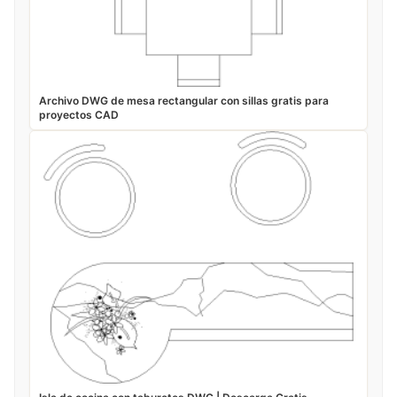
Archivo DWG de mesa rectangular con sillas gratis para
proyectos CAD