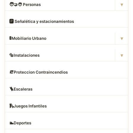
▾
🧑
‍🤝‍🧑 Personas
🅿
️ Señalética y estacionamientos
▾
🚦
Mobiliario Urbano
▾
🔩
Instalaciones
🧯
Proteccion Contraincendios
🪜
Escaleras
🛝
Juegos Infantiles
🏊
Deportes