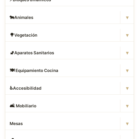
▾
🐄
Animales
▾
🌳
Vegetación
▾
🚽
Aparatos Sanitarios
▾
🍽
️ Equipamiento Cocina
▾
♿
Accesibilidad
▾
🛋
️ Mobiliario
▾
Mesas