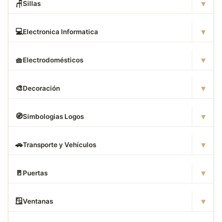
▾
🪑
Sillas
▾
💻
Electronica Informatica
▾
🧺
Electrodomésticos
▾
🎨
Decoración
▾
🧭
Simbologias Logos
▾
🚗
Transporte y Vehículos
▾
🚪
Puertas
▾
🪟
Ventanas