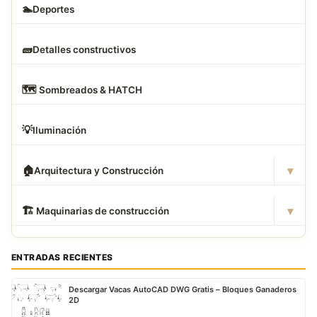
🏊
Deportes
🧱
Detalles constructivos
🗺
️ Sombreados & HATCH
💡
Iluminación
▾
🏠
Arquitectura y Construcción
▾
🏗
️ Maquinarias de construcción
ENTRADAS RECIENTES
Descargar Vacas AutoCAD DWG Gratis – Bloques Ganaderos
2D