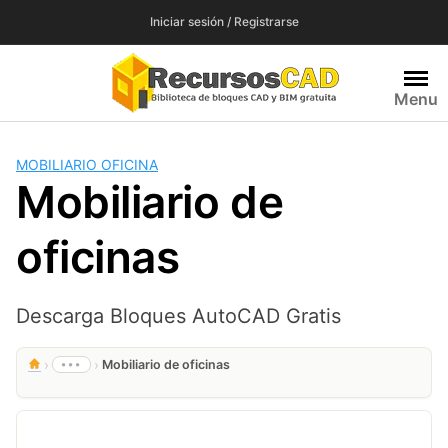
Saltar
Iniciar sesión / Registrarse
al
contenido
Menu
MOBILIARIO OFICINA
Mobiliario de
oficinas
Descarga Bloques AutoCAD Gratis
›
›
•••
Mobiliario de oficinas