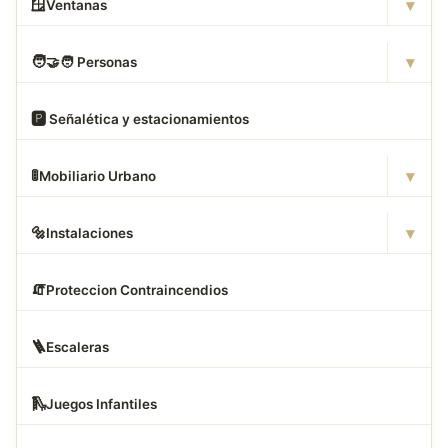
▾
🪟
Ventanas
▾
🧑
‍🤝‍🧑 Personas
🅿
️ Señalética y estacionamientos
▾
🚦
Mobiliario Urbano
▾
🔩
Instalaciones
🧯
Proteccion Contraincendios
🪜
Escaleras
🛝
Juegos Infantiles