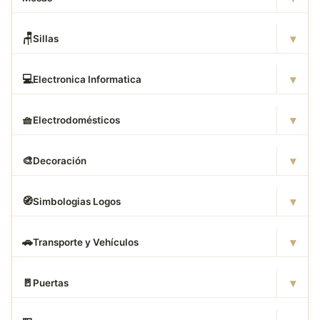
▾
🪑
Sillas
▾
💻
Electronica Informatica
▾
🧺
Electrodomésticos
▾
🎨
Decoración
▾
🧭
Simbologias Logos
▾
🚗
Transporte y Vehículos
▾
🚪
Puertas