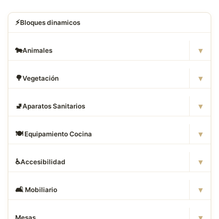
⚡
Bloques dinamicos
▾
🐄
Animales
▾
🌳
Vegetación
▾
🚽
Aparatos Sanitarios
▾
🍽
️ Equipamiento Cocina
▾
♿
Accesibilidad
▾
🛋
️ Mobiliario
▾
Mesas