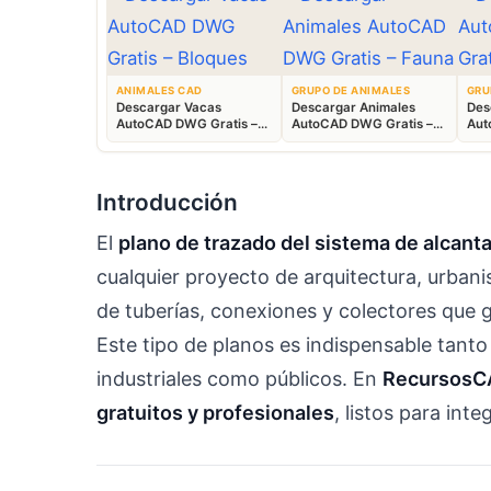
ANIMALES CAD
GRUPO DE ANIMALES
GRU
Descargar Vacas
Descargar Animales
Des
AutoCAD DWG Gratis –
AutoCAD DWG Gratis –
Aut
Bloques Ganaderos 2D
Fauna 2D CAD
Blo
Introducción
El
plano de trazado del sistema de alcantar
cualquier proyecto de arquitectura, urbanism
de tuberías, conexiones y colectores que g
Este tipo de planos es indispensable tanto
industriales como públicos. En
RecursosC
gratuitos y profesionales
, listos para int