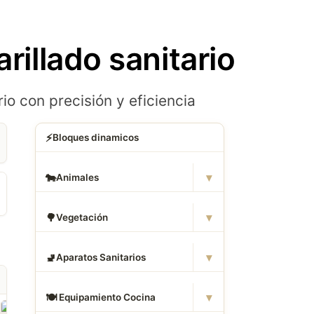
rillado sanitario
o con precisión y eficiencia
⚡
Bloques dinamicos
▾
🐄
Animales
▾
🌳
Vegetación
▾
🚽
Aparatos Sanitarios
▾
🍽
️ Equipamiento Cocina