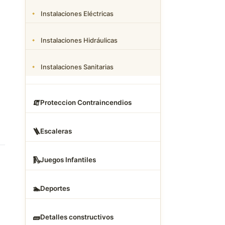
Instalaciones Eléctricas
Instalaciones Hidráulicas
Instalaciones Sanitarias
🧯
Proteccion Contraincendios
🪜
Escaleras
🛝
Juegos Infantiles
🏊
Deportes
🧱
Detalles constructivos