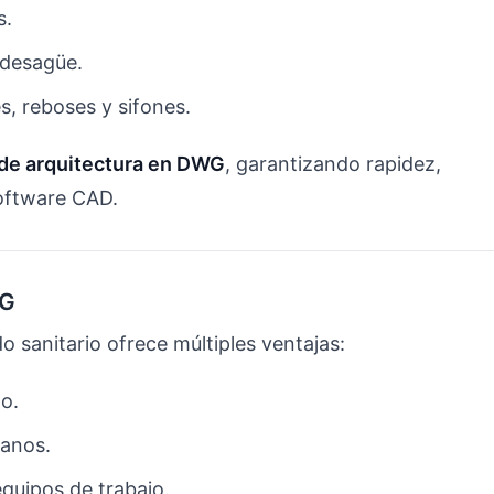
s.
 desagüe.
s, reboses y sifones.
de arquitectura en DWG
, garantizando rapidez,
software CAD.
WG
do sanitario ofrece múltiples ventajas:
ño.
lanos.
equipos de trabajo.