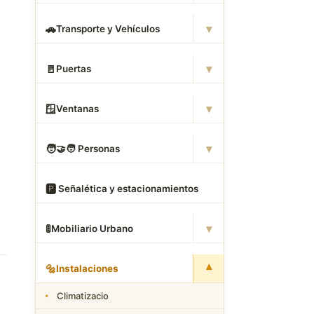
▾
🚗
Transporte y Vehículos
▾
🚪
Puertas
▾
🪟
Ventanas
▾
🧑
‍🤝‍🧑 Personas
🅿
️ Señalética y estacionamientos
▾
🚦
Mobiliario Urbano
▾
🔩
Instalaciones
Climatizacio