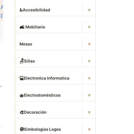
▾
♿
Accesibilidad
ROPA
CAMAS DWG
ANIMALES CAD
▾
🛋
️ Mobiliario
Descargar Abrigos
Descargar Dormitorios
Descargar Akita
AutoCAD DWG Gratis –
AutoCAD DWG Gratis –
AutoCAD DWG Gratis
Bloques 2D
Bloques 2D
Bloque 2D Canino
▾
Mesas
▾
🪑
Sillas
▾
💻
Electronica Informatica
.
▾
🧺
Electrodomésticos
▾
🎨
Decoración
▾
🧭
Simbologias Logos