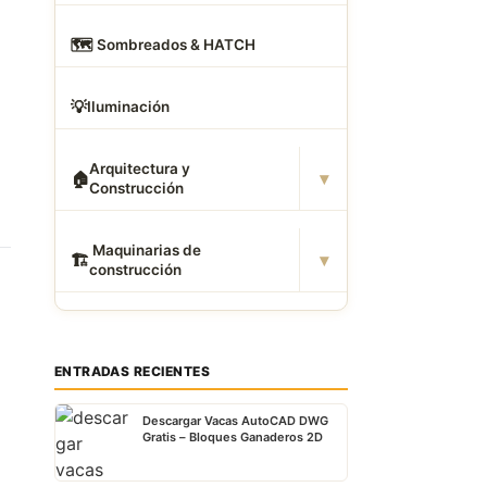
🗺
️ Sombreados & HATCH
💡
Iluminación
Arquitectura y
▾
🏠
Construcción
️ Maquinarias de
▾
🏗
construcción
ENTRADAS RECIENTES
Descargar Vacas AutoCAD DWG
Gratis – Bloques Ganaderos 2D