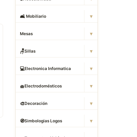
▾
🛋
️ Mobiliario
▾
Mesas
▾
🪑
Sillas
▾
💻
Electronica Informatica
▾
🧺
Electrodomésticos
▾
🎨
Decoración
▾
🧭
Simbologias Logos