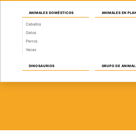
Saltar
Domingo, 9 de agosto de 2026
al
ANIMALES DOMÉSTICOS
ANIMALES EN PLA
contenido
Caballos
Gatos
INICIO
INSTALACIONES
ARQUITECTURA
Perros
Vacas
DINOSAURIOS
GRUPO DE ANIMAL