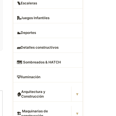
🪜
Escaleras
🛝
Juegos Infantiles
🏊
Deportes
🧱
Detalles constructivos
🗺
️ Sombreados & HATCH
💡
Iluminación
Arquitectura y
▾
🏠
Construcción
️ Maquinarias de
▾
🏗
construcción