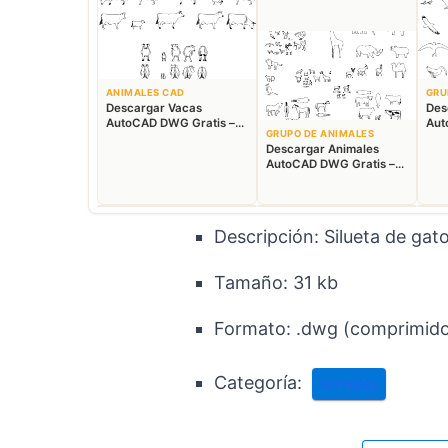
ANIMALES CAD
GRU
Descargar Vacas
Des
AutoCAD DWG Gratis –
Aut
GRUPO DE ANIMALES
Bloques Ganaderos 2D
Blo
Descargar Animales
AutoCAD DWG Gratis –
Fauna 2D CAD
Descripción: Silueta de gat
Tamaño:
31 kb
Formato:
.dwg (comprimido 
Categoría:
Animales