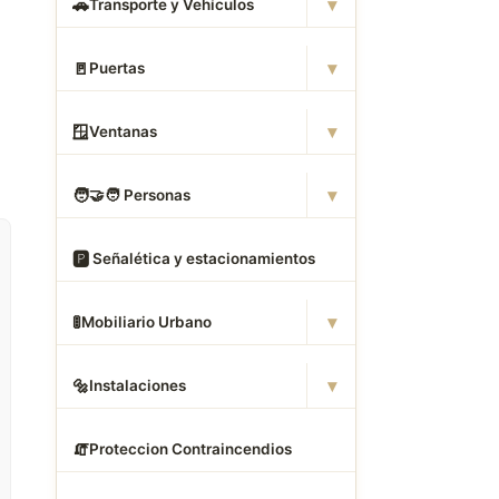
▾
🚗
Transporte y Vehículos
▾
🚪
Puertas
▾
🪟
Ventanas
▾
🧑
‍🤝‍🧑 Personas
🅿
️ Señalética y estacionamientos
▾
🚦
Mobiliario Urbano
▾
🔩
Instalaciones
🧯
Proteccion Contraincendios