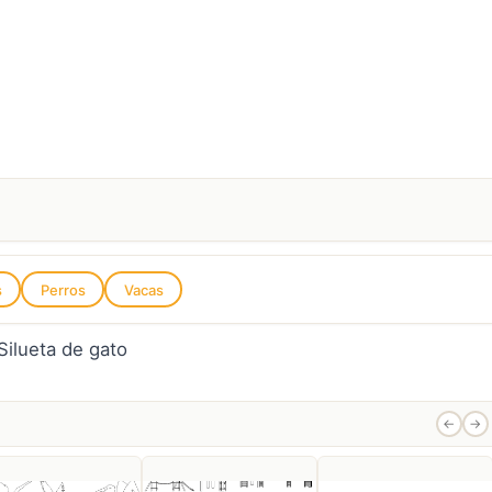
s
Perros
Vacas
←
→