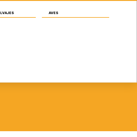
Iniciar sesión / Registrarse
ALVAJES
AVES
SONAS
ANIMALES
SIMBOLOGIAS