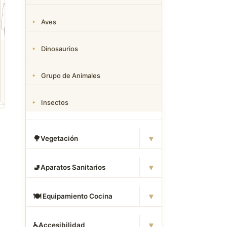
Aves
ROPA
CAMAS DWG
ANIMALES CAD
Dinosaurios
Descargar Abrigos
Descargar Dormitorios
Descargar Akita
AutoCAD DWG Gratis –
AutoCAD DWG Gratis –
AutoCAD DWG Gratis
Bloques 2D
Bloques 2D
Bloque 2D Canino
Grupo de Animales
Insectos
▾
🌳
Vegetación
▾
🚽
Aparatos Sanitarios
▾
🍽
️ Equipamiento Cocina
▾
♿
Accesibilidad