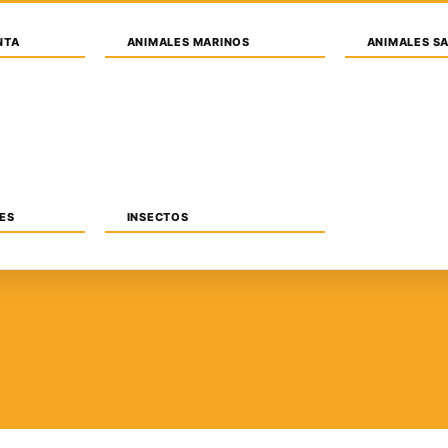
NTA
ANIMALES MARINOS
ANIMALES S
MOBILIARIO
TRANSPORTES
PAISAJISMO
PER
ES
INSECTOS