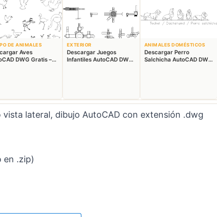
PO DE ANIMALES
EXTERIOR
ANIMALES DOMÉSTICOS
cargar Aves
Descargar Juegos
Descargar Perro
oCAD DWG Gratis –
Infantiles AutoCAD DWG
Salchicha AutoCAD DWG
ques Animales 2D
Gratis – Parque 2D
Gratis – Bloque 2D
o
vista lateral, dibujo AutoCAD con extensión .dwg
en .zip)