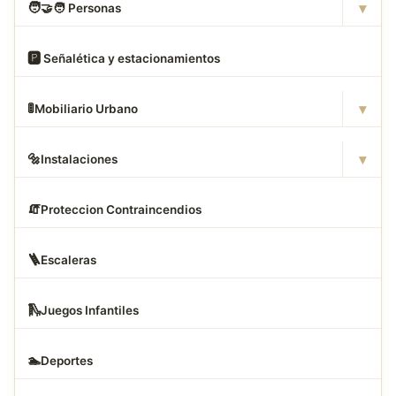
▾
🧑
‍🤝‍🧑 Personas
🅿
️ Señalética y estacionamientos
▾
🚦
Mobiliario Urbano
▾
🔩
Instalaciones
🧯
Proteccion Contraincendios
🪜
Escaleras
🛝
Juegos Infantiles
🏊
Deportes