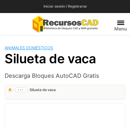
Saltar
Iniciar sesión / Registrarse
al
contenido
Menu
ANIMALES DOMÉSTICOS
Silueta de vaca
Descarga Bloques AutoCAD Gratis
›
›
•••
Silueta de vaca