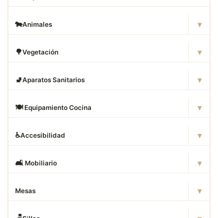
▾
🐄
Animales
▾
🌳
Vegetación
▾
🚽
Aparatos Sanitarios
▾
🍽
️ Equipamiento Cocina
▾
♿
Accesibilidad
▾
🛋
️ Mobiliario
▾
Mesas