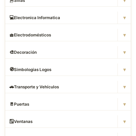
▾
🪑
Sillas
▾
💻
Electronica Informatica
▾
🧺
Electrodomésticos
▾
🎨
Decoración
▾
🧭
Simbologias Logos
▾
🚗
Transporte y Vehículos
▾
🚪
Puertas
▾
🪟
Ventanas