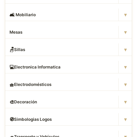
▾
🛋
️ Mobiliario
▾
Mesas
▾
🪑
Sillas
▾
💻
Electronica Informatica
▾
🧺
Electrodomésticos
▾
🎨
Decoración
▾
🧭
Simbologias Logos
▾
🚗
Transporte y Vehículos