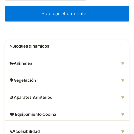
⚡
Bloques dinamicos
▾
🐄
Animales
▾
🌳
Vegetación
▾
🚽
Aparatos Sanitarios
▾
🍽
️ Equipamiento Cocina
▾
♿
Accesibilidad