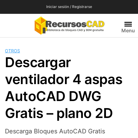
Saltar
Iniciar sesión / Registrarse
al
contenido
Menu
OTROS
Descargar
ventilador 4 aspas
AutoCAD DWG
Gratis – plano 2D
Descarga Bloques AutoCAD Gratis