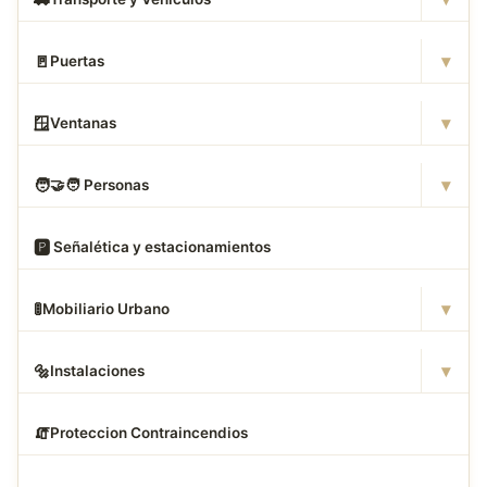
▾
🚪
Puertas
▾
🪟
Ventanas
▾
🧑
‍🤝‍🧑 Personas
🅿
️ Señalética y estacionamientos
▾
🚦
Mobiliario Urbano
▾
🔩
Instalaciones
🧯
Proteccion Contraincendios