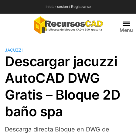
Saltar
Iniciar sesión / Registrarse
al
contenido
Menu
JACUZZI
Descargar jacuzzi
AutoCAD DWG
Gratis – Bloque 2D
baño spa
Descarga directa Bloque en DWG de