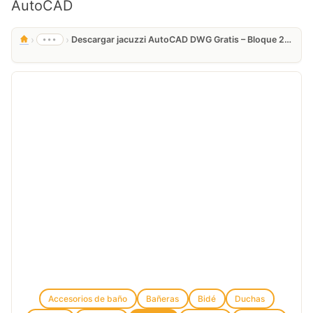
AutoCAD
›
›
•••
Descargar jacuzzi AutoCAD DWG Gratis – Bloque 2D baño spa
Accesorios de baño
Bañeras
Bidé
Duchas