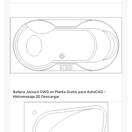
Bañera Jacuzzi DWG en Planta Gratis para AutoCAD –
Hidromasaje 2D Descargar