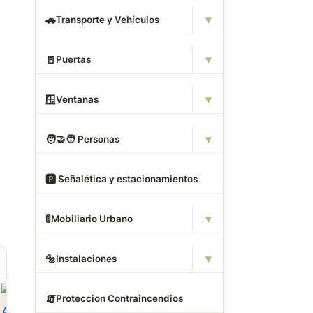
▾
🚗
Transporte y Vehículos
▾
🚪
Puertas
▾
🪟
Ventanas
▾
🧑
‍🤝‍🧑 Personas
🅿
️ Señalética y estacionamientos
▾
🚦
Mobiliario Urbano
▾
🔩
Instalaciones
🧯
Proteccion Contraincendios