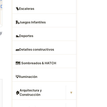
🪜
Escaleras
ROPA
CAMAS DWG
ANIMALES CAD
Descargar Abrigos
Descargar Dormitorios
Descargar Akita
AutoCAD DWG Gratis –
AutoCAD DWG Gratis –
AutoCAD DWG Gratis
🛝
Juegos Infantiles
Bloques 2D
Bloques 2D
Bloque 2D Canino
y
🏊
Deportes
🧱
Detalles constructivos
🗺
️ Sombreados & HATCH
💡
Iluminación
Arquitectura y
▾
🏠
Construcción