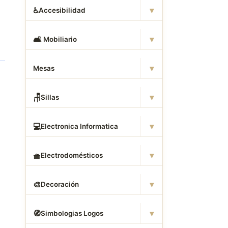
▾
♿
Accesibilidad
▾
🛋
️ Mobiliario
▾
Mesas
▾
🪑
Sillas
▾
💻
Electronica Informatica
▾
🧺
Electrodomésticos
▾
🎨
Decoración
▾
🧭
Simbologias Logos