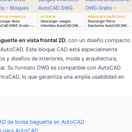
PO DE ANIMALES
EXTERIOR
ANIMALES DOMÉSTICOS
cargar Aves
Descargar Juegos
Descargar Perro
oCAD DWG Gratis –
Infantiles AutoCAD DWG
Salchicha AutoCAD DWG
ques Animales 2D
Gratis – Parque 2D
Gratis – Bloque 2D
guette en vista frontal 2D
, con un diseño compacto 
n AutoCAD. Este bloque CAD está especialmente
nos y diseños de interiores, moda y arquitectura,
onal. Su formato DWG es compatible con AutoCAD
icsCAD, lo que garantiza una amplia usabilidad en
CAD de bolsa baguette en AutoCAD
WG para AutoCAD