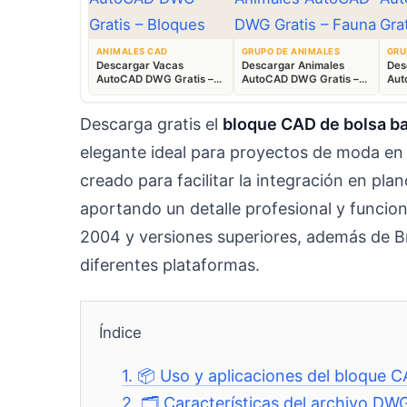
ANIMALES CAD
GRUPO DE ANIMALES
GRU
Descargar Vacas
Descargar Animales
Des
AutoCAD DWG Gratis –
AutoCAD DWG Gratis –
Aut
Bloques Ganaderos 2D
Fauna 2D CAD
Blo
Descarga gratis el
bloque CAD de bolsa ba
elegante ideal para proyectos de moda e
creado para facilitar la integración en pla
aportando un detalle profesional y funci
2004 y versiones superiores, además de Br
diferentes plataformas.
Índice
1.
📦 Uso y aplicaciones del bloque 
2.
🗂️ Características del archivo D