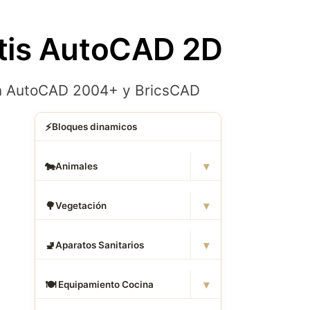
tis AutoCAD 2D
con AutoCAD 2004+ y BricsCAD
⚡
Bloques dinamicos
▾
🐄
Animales
▾
🌳
Vegetación
▾
🚽
Aparatos Sanitarios
▾
🍽
️ Equipamiento Cocina