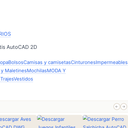
RIOS
tis AutoCAD 2D
ropa
Bolsos
Camisas y camisetas
Cinturones
Impermeables
 y Maletines
Mochilas
MODA Y
l
Trajes
Vestidos
←
→