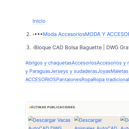
Inicio
›
•••
Moda Accesorios
MODA Y ACCESO
›
Bloque CAD Bolsa Baguette | DWG Gra
Abrigos y chaquetas
Accesorios
Accesorios y 
y Paraguas
Jerseys y sudaderas
Joyas
Maletas
ACCESORIOS
Pantalones
Ropa
Ropa tradiciona
ÚLTIMAS PUBLICACIONES