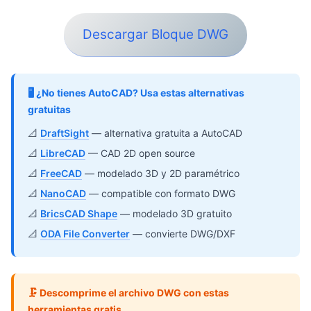
Descargar Bloque DWG
🖥️ ¿No tienes AutoCAD? Usa estas alternativas
gratuitas
📐
DraftSight
— alternativa gratuita a AutoCAD
📐
LibreCAD
— CAD 2D open source
📐
FreeCAD
— modelado 3D y 2D paramétrico
📐
NanoCAD
— compatible con formato DWG
📐
BricsCAD Shape
— modelado 3D gratuito
📐
ODA File Converter
— convierte DWG/DXF
🗜️ Descomprime el archivo DWG con estas
herramientas gratis