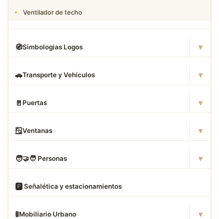
Ventilador de techo
▾
🧭
Simbologias Logos
▾
🚗
Transporte y Vehículos
▾
🚪
Puertas
▾
🪟
Ventanas
▾
🧑
‍🤝‍🧑 Personas
🅿
️ Señalética y estacionamientos
▾
🚦
Mobiliario Urbano