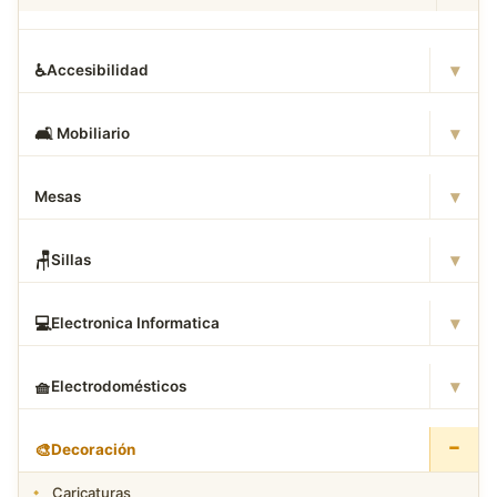
▾
♿
Accesibilidad
▾
🛋
️ Mobiliario
▾
Mesas
▾
🪑
Sillas
▾
💻
Electronica Informatica
▾
🧺
Electrodomésticos
−
🎨
Decoración
Caricaturas