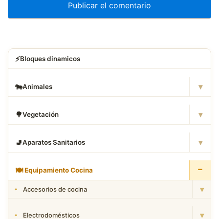
⚡
Bloques dinamicos
▾
🐄
Animales
▾
🌳
Vegetación
▾
🚽
Aparatos Sanitarios
−
🍽
️ Equipamiento Cocina
▾
Accesorios de cocina
▾
Electrodomésticos