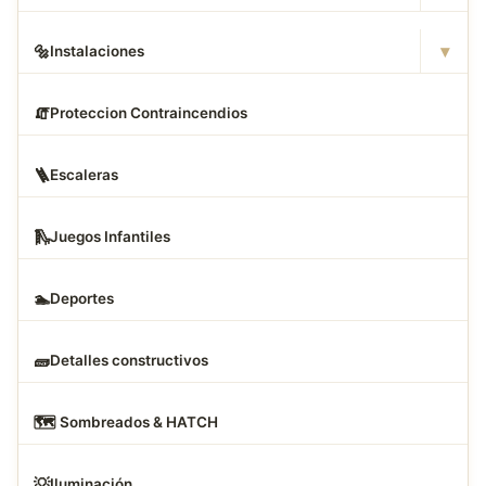
▾
🔩
Instalaciones
🧯
Proteccion Contraincendios
🪜
Escaleras
🛝
Juegos Infantiles
🏊
Deportes
🧱
Detalles constructivos
🗺
️ Sombreados & HATCH
💡
Iluminación