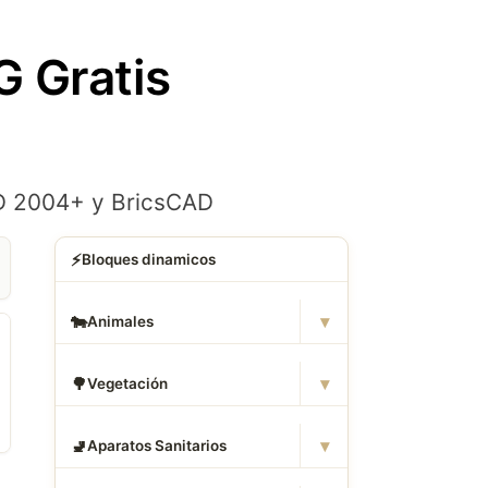
 Gratis
AD 2004+ y BricsCAD
⚡
Bloques dinamicos
▾
🐄
Animales
▾
🌳
Vegetación
▾
🚽
Aparatos Sanitarios