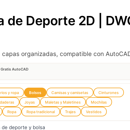
 de Deporte 2D | DWG
on capas organizadas, compatible con AutoC
 Gratis AutoCAD
rios y ropa
Bolsos
Camisas y camisetas
Cinturones
udaderas
Joyas
Maletas y Maletines
Mochilas
Ropa
Ropa tradicional
Trajes
Vestidos