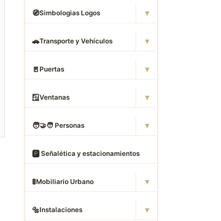
▾
🧭
Simbologias Logos
▾
🚗
Transporte y Vehículos
▾
🚪
Puertas
▾
🪟
Ventanas
▾
🧑
‍🤝‍🧑 Personas
🅿
️ Señalética y estacionamientos
▾
🚦
Mobiliario Urbano
▾
🔩
Instalaciones