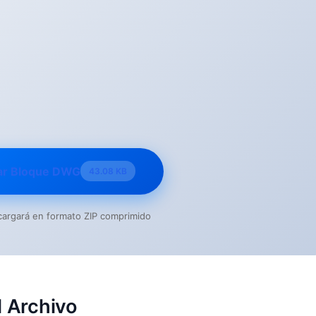
ar Bloque DWG
43.08 KB
escargará en formato ZIP comprimido
 Archivo