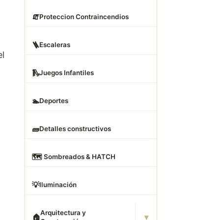
🧯
Proteccion Contraincendios
🪜
Escaleras
el
🛝
Juegos Infantiles
🏊
Deportes
🧱
Detalles constructivos
🗺
️ Sombreados & HATCH
💡
Iluminación
Arquitectura y
▾
🏠