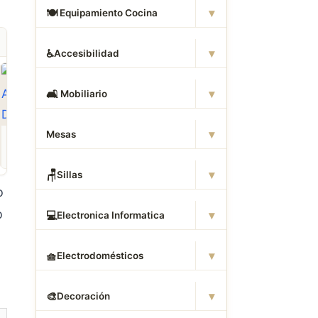
▾
🍽
️ Equipamiento Cocina
▾
♿
Accesibilidad
▾
🛋
️ Mobiliario
▾
Mesas
ROPA
CAMAS DWG
ANIMALES CAD
Descargar Abrigos
Descargar Dormitorios
Descargar Akita
AutoCAD DWG Gratis –
AutoCAD DWG Gratis –
AutoCAD DWG Gratis
Bloques 2D
Bloques 2D
Bloque 2D Canino
▾
🪑
Sillas
o
o
▾
💻
Electronica Informatica
▾
🧺
Electrodomésticos
▾
🎨
Decoración