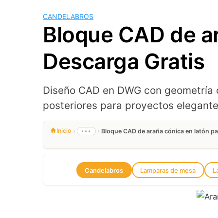
CANDELABROS
Bloque CAD de ar
Descarga Gratis
Diseño CAD en DWG con geometría o
posteriores para proyectos elegante
›
›
Inicio
•••
Bloque CAD de araña cónica en latón p
Candelabros
Lamparas de mesa
L