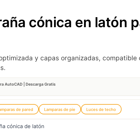
aña cónica en latón 
ptimizada y capas organizadas, compatible
s.
ara AutoCAD | Descarga Gratis
amparas de pared
Lamparas de pie
Luces de techo