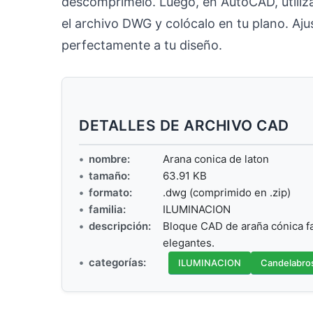
descomprímelo. Luego, en AutoCAD, utiliz
el archivo DWG y colócalo en tu plano. Aju
perfectamente a tu diseño.
DETALLES DE ARCHIVO CAD
nombre:
Arana conica de laton
tamaño:
63.91 KB
formato:
.dwg (comprimido en .zip)
familia:
ILUMINACION
descripción:
Bloque CAD de araña cónica fa
elegantes.
categorías:
ILUMINACION
Candelabro