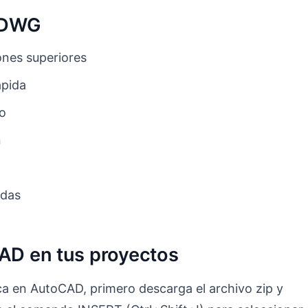
o DWG
nes superiores
ápida
to
n
adas
CAD en tus proyectos
ca en AutoCAD, primero descarga el archivo zip y