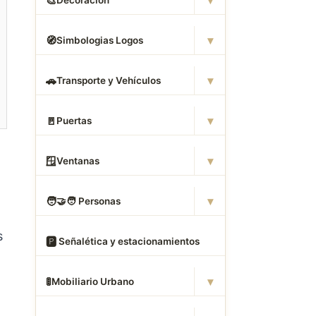
▾
🎨
Decoración
▾
🧭
Simbologias Logos
▾
🚗
Transporte y Vehículos
▾
🚪
Puertas
▾
🪟
Ventanas
▾
🧑
‍🤝‍🧑 Personas
s
🅿
️ Señalética y estacionamientos
▾
🚦
Mobiliario Urbano