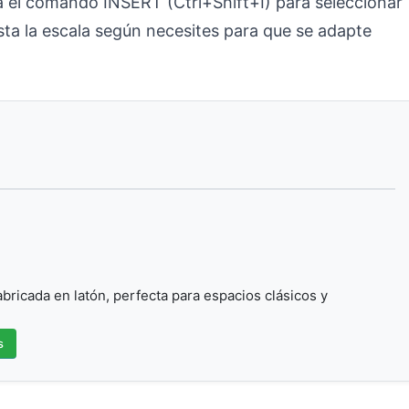
a el comando INSERT (Ctrl+Shift+I) para seleccionar
sta la escala según necesites para que se adapte
bricada en latón, perfecta para espacios clásicos y
s