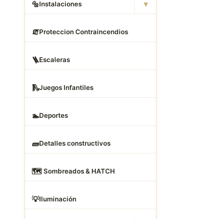
▾
🔩
Instalaciones
🧯
Proteccion Contraincendios
🪜
Escaleras
🛝
Juegos Infantiles
🏊
Deportes
🧱
Detalles constructivos
🗺
️ Sombreados & HATCH
💡
Iluminación