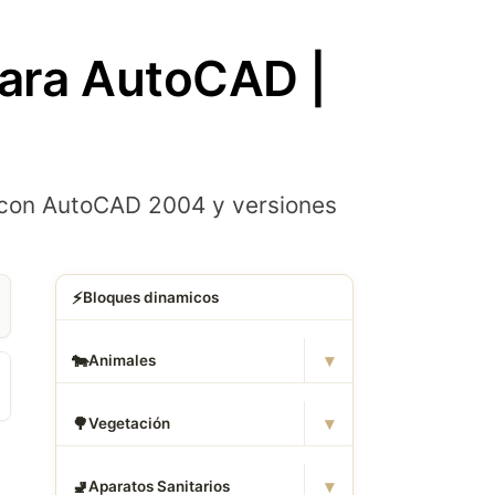
para AutoCAD |
 con AutoCAD 2004 y versiones
⚡
Bloques dinamicos
▾
🐄
Animales
▾
🌳
Vegetación
▾
🚽
Aparatos Sanitarios