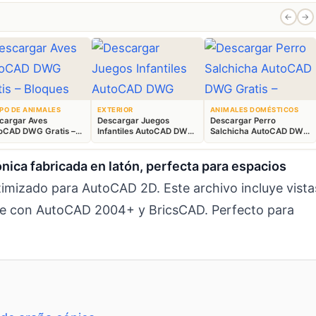
←
→
PO DE ANIMALES
EXTERIOR
ANIMALES DOMÉSTICOS
cargar Aves
Descargar Juegos
Descargar Perro
oCAD DWG Gratis –
Infantiles AutoCAD DWG
Salchicha AutoCAD DWG
ques Animales 2D
Gratis – Parque 2D
Gratis – Bloque 2D
ica fabricada en latón, perfecta para espacios
mizado para AutoCAD 2D. Este archivo incluye vista
ble con AutoCAD 2004+ y BricsCAD. Perfecto para