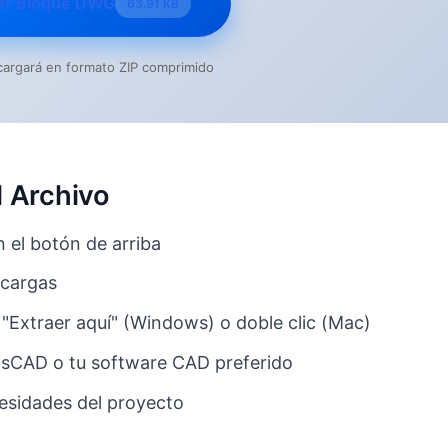
ar Bloque DWG
63.91 KB
escargará en formato ZIP comprimido
 Archivo
n el botón de arriba
scargas
 "Extraer aquí" (Windows) o doble clic (Mac)
csCAD o tu software CAD preferido
ecesidades del proyecto