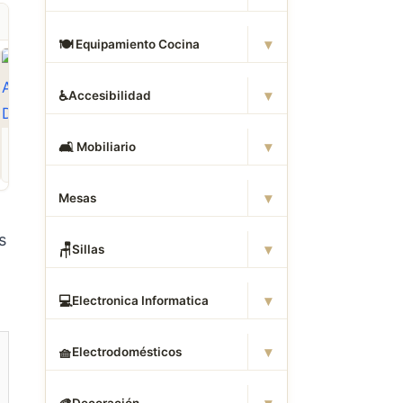
▾
🍽
️ Equipamiento Cocina
▾
♿
Accesibilidad
ROPA
CAMAS DWG
ANIMALES CAD
▾
🛋
️ Mobiliario
Descargar Abrigos
Descargar Dormitorios
Descargar Akita
AutoCAD DWG Gratis –
AutoCAD DWG Gratis –
AutoCAD DWG Gratis
Bloques 2D
Bloques 2D
Bloque 2D Canino
▾
Mesas
s
▾
🪑
Sillas
▾
💻
Electronica Informatica
▾
🧺
Electrodomésticos