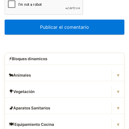
⚡
Bloques dinamicos
▾
🐄
Animales
▾
🌳
Vegetación
▾
🚽
Aparatos Sanitarios
▾
🍽
️ Equipamiento Cocina