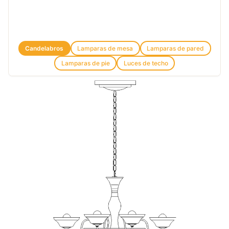
Candelabros
Lamparas de mesa
Lamparas de pared
Lamparas de pie
Luces de techo