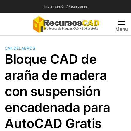
Saltar
Iniciar sesión / Registrarse
al
contenido
Menu
CANDELABROS
Bloque CAD de
araña de madera
con suspensión
encadenada para
AutoCAD Gratis