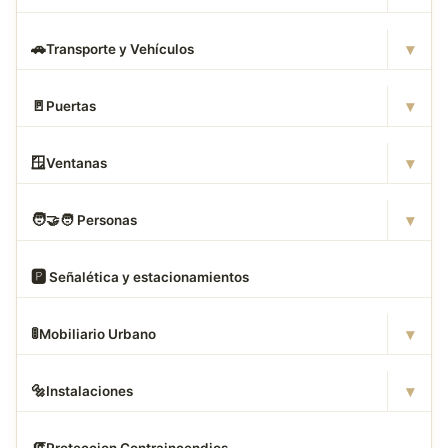
▾
🚗
Transporte y Vehículos
▾
🚪
Puertas
▾
🪟
Ventanas
▾
🧑
‍🤝‍🧑 Personas
🅿
️ Señalética y estacionamientos
▾
🚦
Mobiliario Urbano
▾
🔩
Instalaciones
🧯
Proteccion Contraincendios