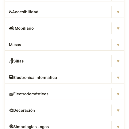
▾
♿
Accesibilidad
▾
🛋
️ Mobiliario
▾
Mesas
▾
🪑
Sillas
▾
💻
Electronica Informatica
▾
🧺
Electrodomésticos
▾
🎨
Decoración
▾
🧭
Simbologias Logos