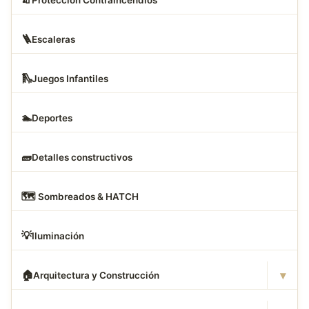
🪜
Escaleras
🛝
Juegos Infantiles
🏊
Deportes
🧱
Detalles constructivos
🗺
️ Sombreados & HATCH
💡
Iluminación
▾
🏠
Arquitectura y Construcción