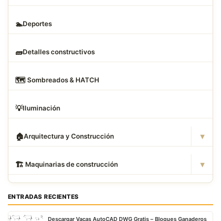
🏊
Deportes
🧱
Detalles constructivos
🗺
️ Sombreados & HATCH
💡
Iluminación
▾
🏠
Arquitectura y Construcción
▾
🏗
️ Maquinarias de construcción
ENTRADAS RECIENTES
Descargar Vacas AutoCAD DWG Gratis – Bloques Ganaderos