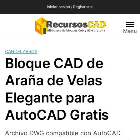
Saltar
Iniciar sesión / Registrarse
al
contenido
Menu
CANDELABROS
Bloque CAD de
Araña de Velas
Elegante para
AutoCAD Gratis
Archivo DWG compatible con AutoCAD