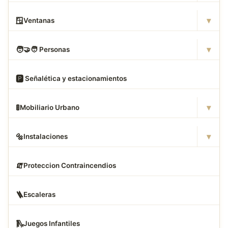
▾
🪟
Ventanas
▾
🧑
‍🤝‍🧑 Personas
🅿
️ Señalética y estacionamientos
▾
🚦
Mobiliario Urbano
▾
🔩
Instalaciones
🧯
Proteccion Contraincendios
🪜
Escaleras
🛝
Juegos Infantiles