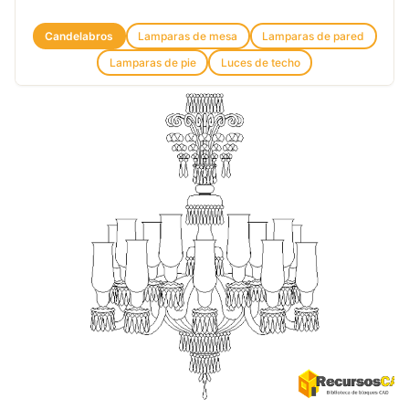
Candelabros
Lamparas de mesa
Lamparas de pared
Lamparas de pie
Luces de techo