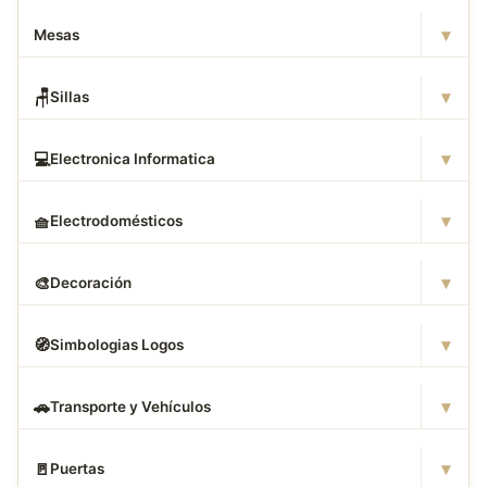
▾
Mesas
▾
🪑
Sillas
▾
💻
Electronica Informatica
▾
🧺
Electrodomésticos
▾
🎨
Decoración
▾
🧭
Simbologias Logos
▾
🚗
Transporte y Vehículos
▾
🚪
Puertas