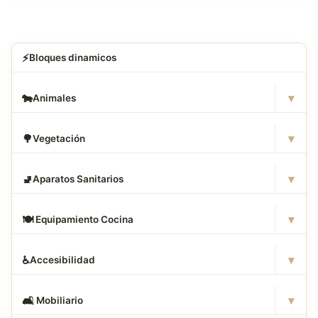
⚡
Bloques dinamicos
▾
🐄
Animales
▾
🌳
Vegetación
▾
🚽
Aparatos Sanitarios
▾
🍽
️ Equipamiento Cocina
▾
♿
Accesibilidad
▾
🛋
️ Mobiliario