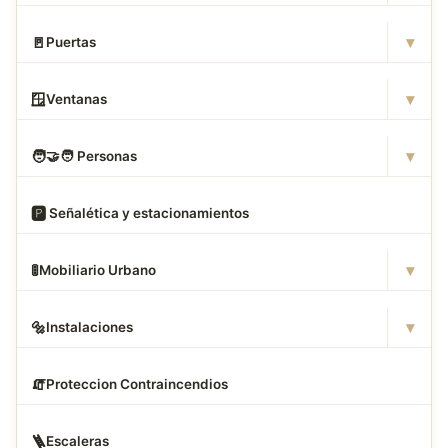
▾
🚪
Puertas
▾
🪟
Ventanas
▾
🧑
‍🤝‍🧑 Personas
🅿
️ Señalética y estacionamientos
▾
🚦
Mobiliario Urbano
▾
🔩
Instalaciones
🧯
Proteccion Contraincendios
🪜
Escaleras