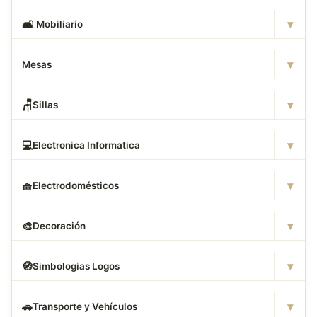
▾
🛋
️ Mobiliario
▾
Mesas
▾
🪑
Sillas
▾
💻
Electronica Informatica
▾
🧺
Electrodomésticos
▾
🎨
Decoración
▾
🧭
Simbologias Logos
▾
🚗
Transporte y Vehículos