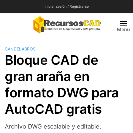
Saltar
Iniciar sesión / Registrarse
al
contenido
Menu
CANDELABROS
Bloque CAD de
gran araña en
formato DWG para
AutoCAD gratis
Archivo DWG escalable y editable,