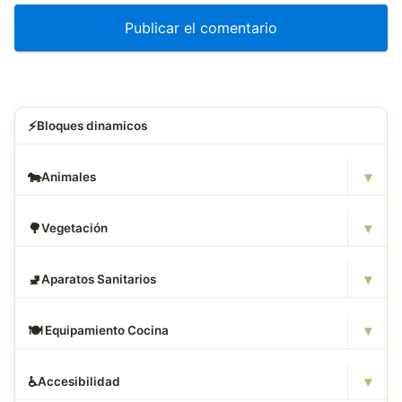
⚡
Bloques dinamicos
▾
🐄
Animales
▾
🌳
Vegetación
▾
🚽
Aparatos Sanitarios
▾
🍽
️ Equipamiento Cocina
▾
♿
Accesibilidad