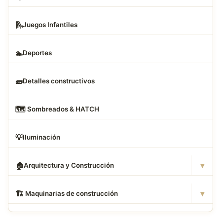
🛝
Juegos Infantiles
🏊
Deportes
🧱
Detalles constructivos
🗺
️ Sombreados & HATCH
💡
Iluminación
▾
🏠
Arquitectura y Construcción
▾
🏗
️ Maquinarias de construcción