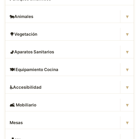
▾
🐄
Animales
▾
🌳
Vegetación
▾
🚽
Aparatos Sanitarios
▾
🍽
️ Equipamiento Cocina
▾
♿
Accesibilidad
▾
🛋
️ Mobiliario
▾
Mesas