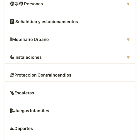
▾
🧑
‍🤝‍🧑 Personas
🅿
️ Señalética y estacionamientos
▾
🚦
Mobiliario Urbano
▾
🔩
Instalaciones
🧯
Proteccion Contraincendios
🪜
Escaleras
🛝
Juegos Infantiles
🏊
Deportes