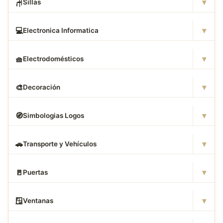
▾
🪑
Sillas
▾
💻
Electronica Informatica
▾
🧺
Electrodomésticos
▾
🎨
Decoración
▾
🧭
Simbologias Logos
▾
🚗
Transporte y Vehículos
▾
🚪
Puertas
▾
🪟
Ventanas