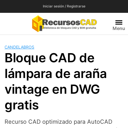
Saltar
Iniciar sesión / Registrarse
al
contenido
Menu
CANDELABROS
Bloque CAD de
lámpara de araña
vintage en DWG
gratis
Recurso CAD optimizado para AutoCAD