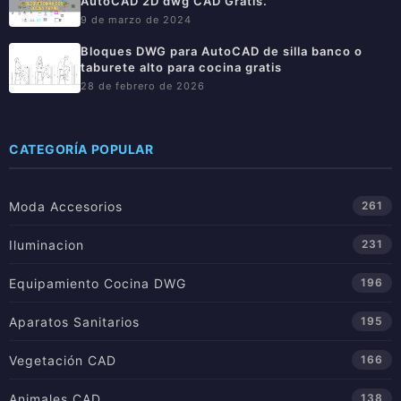
AutoCAD 2D dwg CAD Gratis.
9 de marzo de 2024
Bloques DWG para AutoCAD de silla banco o
taburete alto para cocina gratis
28 de febrero de 2026
CATEGORÍA POPULAR
Moda Accesorios
261
Iluminacion
231
Equipamiento Cocina DWG
196
Aparatos Sanitarios
195
Vegetación CAD
166
Animales CAD
138