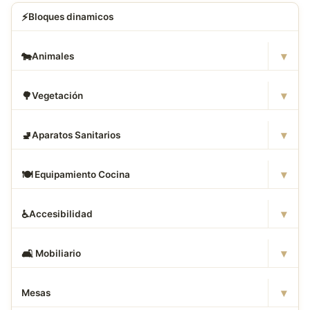
⚡
Bloques dinamicos
▾
🐄
Animales
▾
🌳
Vegetación
▾
🚽
Aparatos Sanitarios
▾
🍽
️ Equipamiento Cocina
▾
♿
Accesibilidad
▾
🛋
️ Mobiliario
▾
Mesas