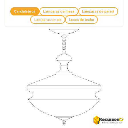
Candelabros
Lamparas de mesa
Lamparas de pared
Lamparas de pie
Luces de techo