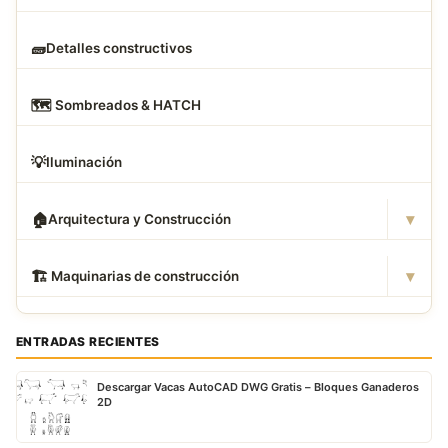
🧱
Detalles constructivos
🗺
️ Sombreados & HATCH
💡
Iluminación
▾
🏠
Arquitectura y Construcción
▾
🏗
️ Maquinarias de construcción
ENTRADAS RECIENTES
Descargar Vacas AutoCAD DWG Gratis – Bloques Ganaderos
2D