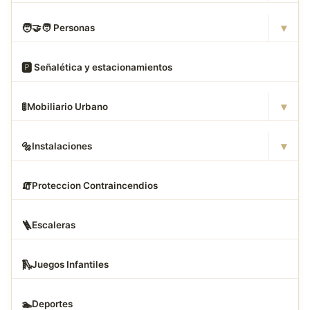
▾
🧑
‍🤝‍🧑 Personas
🅿
️ Señalética y estacionamientos
▾
🚦
Mobiliario Urbano
▾
🔩
Instalaciones
🧯
Proteccion Contraincendios
🪜
Escaleras
🛝
Juegos Infantiles
🏊
Deportes