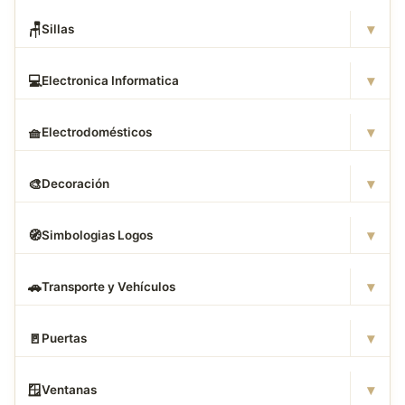
▾
🪑
Sillas
▾
💻
Electronica Informatica
▾
🧺
Electrodomésticos
▾
🎨
Decoración
▾
🧭
Simbologias Logos
▾
🚗
Transporte y Vehículos
▾
🚪
Puertas
▾
🪟
Ventanas