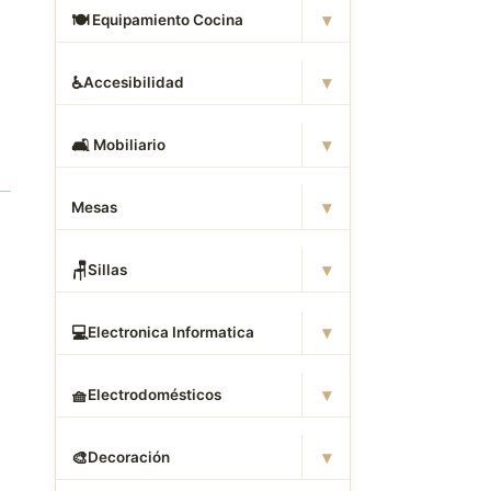
▾
🍽
️ Equipamiento Cocina
▾
♿
Accesibilidad
▾
🛋
️ Mobiliario
▾
Mesas
▾
🪑
Sillas
▾
💻
Electronica Informatica
▾
🧺
Electrodomésticos
▾
🎨
Decoración