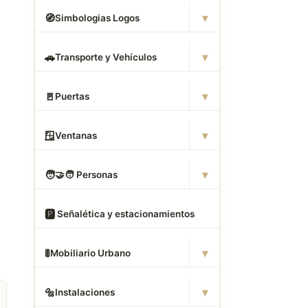
▾
🧭
Simbologias Logos
▾
🚗
Transporte y Vehículos
▾
🚪
Puertas
▾
🪟
Ventanas
▾
🧑
‍🤝‍🧑 Personas
🅿
️ Señalética y estacionamientos
▾
🚦
Mobiliario Urbano
▾
🔩
Instalaciones