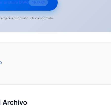
ar archivo DWG
39.27 KB
escargará en formato ZIP comprimido
o
 Archivo