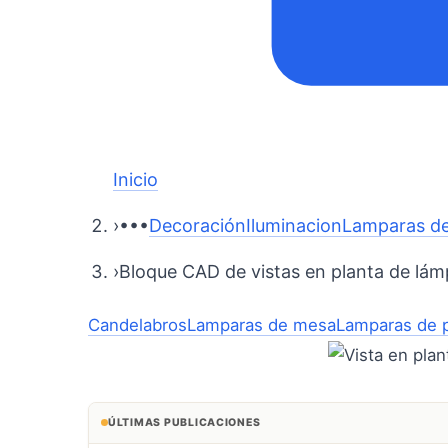
Inicio
›
•••
Decoración
Iluminacion
Lamparas d
›
Bloque CAD de vistas en planta de lámp
Candelabros
Lamparas de mesa
Lamparas de 
ÚLTIMAS PUBLICACIONES