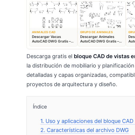
ANIMALES CAD
GRUPO DE ANIMALES
GRU
Descargar Vacas
Descargar Animales
Des
AutoCAD DWG Gratis –
AutoCAD DWG Gratis –
Aut
Bloques Ganaderos 2D
Fauna 2D CAD
Blo
Descarga gratis el
bloque CAD de vistas e
la distribución de mobiliario y planificaci
detalladas y capas organizadas, compati
proyectos de arquitectura y diseño.
Índice
1.
Uso y aplicaciones del bloque CAD 
2.
Características del archivo DWG