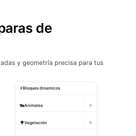
paras de
adas y geometría precisa para tus
⚡
Bloques dinamicos
▾
🐄
Animales
▾
🌳
Vegetación