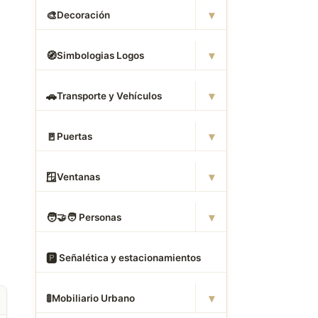
▾
🎨
Decoración
▾
🧭
Simbologias Logos
▾
🚗
Transporte y Vehículos
▾
🚪
Puertas
▾
🪟
Ventanas
▾
🧑
‍🤝‍🧑 Personas
🅿
️ Señalética y estacionamientos
▾
🚦
Mobiliario Urbano