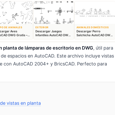
PO DE ANIMALES
EXTERIOR
ANIMALES DOMÉSTICOS
cargar Aves
Descargar Juegos
Descargar Perro
oCAD DWG Gratis –
Infantiles AutoCAD DWG
Salchicha AutoCAD DWG
ques Animales 2D
Gratis – Parque 2D
Gratis – Bloque 2D
n planta de lámparas de escritorio en DWG
, útil para
ón de espacios en AutoCAD. Este archivo incluye vistas
ble con AutoCAD 2004+ y BricsCAD. Perfecto para
de vistas en planta