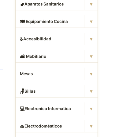
▾
🚽
Aparatos Sanitarios
▾
🍽
️ Equipamiento Cocina
▾
♿
Accesibilidad
▾
🛋
️ Mobiliario
▾
Mesas
▾
🪑
Sillas
▾
💻
Electronica Informatica
▾
🧺
Electrodomésticos