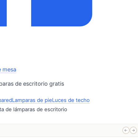
e mesa
aras de escritorio gratis
pared
Lamparas de pie
Luces de techo
←
→