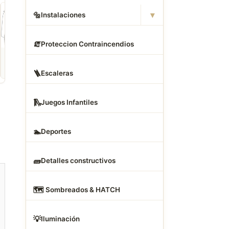
▾
🔩
Instalaciones
🧯
Proteccion Contraincendios
ROPA
CAMAS DWG
ANIMALES CAD
Descargar Abrigos
Descargar Dormitorios
Descargar Akita
AutoCAD DWG Gratis –
AutoCAD DWG Gratis –
AutoCAD DWG Gratis
🪜
Escaleras
Bloques 2D
Bloques 2D
Bloque 2D Canino
🛝
Juegos Infantiles
🏊
Deportes
🧱
Detalles constructivos
🗺
️ Sombreados & HATCH
💡
Iluminación