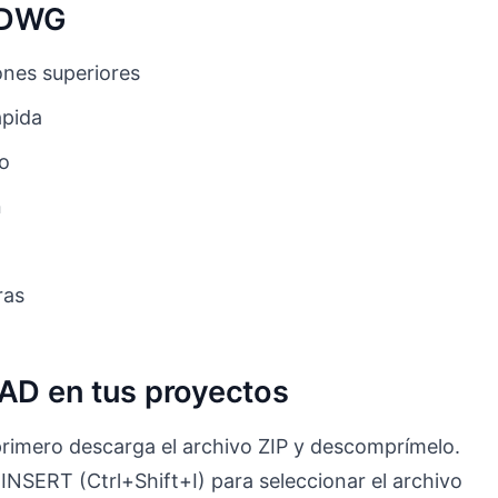
o DWG
nes superiores
ápida
to
n
ras
CAD en tus proyectos
primero descarga el archivo ZIP y descomprímelo.
INSERT (Ctrl+Shift+I) para seleccionar el archivo