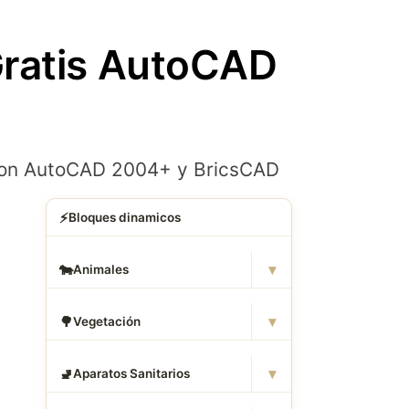
Gratis AutoCAD
 con AutoCAD 2004+ y BricsCAD
⚡
Bloques dinamicos
▾
🐄
Animales
▾
🌳
Vegetación
▾
🚽
Aparatos Sanitarios