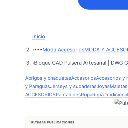
Inicio
›
•••
Moda Accesorios
MODA Y ACCESO
›
Bloque CAD Pulsera Artesanal | DWG 
Abrigos y chaquetas
Accesorios
Accesorios y 
y Paraguas
Jerseys y sudaderas
Joyas
Maletas
ACCESORIOS
Pantalones
Ropa
Ropa tradiciona
ÚLTIMAS PUBLICACIONES