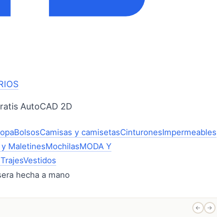
RIOS
Gratis AutoCAD 2D
ropa
Bolsos
Camisas y camisetas
Cinturones
Impermeables
 y Maletines
Mochilas
MODA Y
l
Trajes
Vestidos
←
→