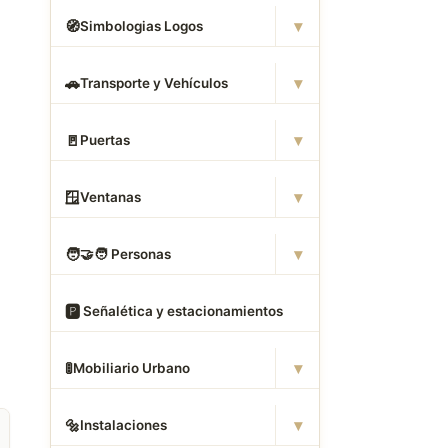
▾
🧭
Simbologias Logos
▾
🚗
Transporte y Vehículos
▾
🚪
Puertas
▾
🪟
Ventanas
▾
🧑
‍🤝‍🧑 Personas
🅿
️ Señalética y estacionamientos
▾
🚦
Mobiliario Urbano
▾
🔩
Instalaciones