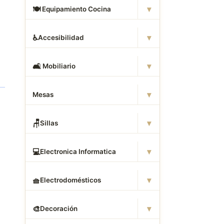
▾
🍽
️ Equipamiento Cocina
▾
♿
Accesibilidad
▾
🛋
️ Mobiliario
▾
Mesas
▾
🪑
Sillas
▾
💻
Electronica Informatica
▾
🧺
Electrodomésticos
▾
🎨
Decoración