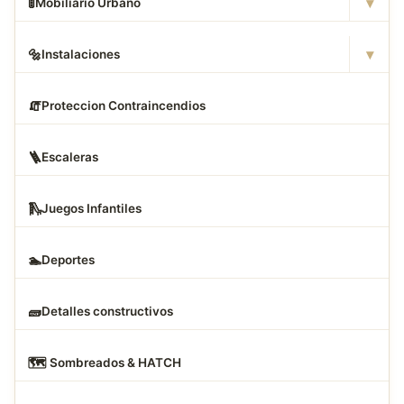
▾
🚦
Mobiliario Urbano
▾
🔩
Instalaciones
🧯
Proteccion Contraincendios
🪜
Escaleras
🛝
Juegos Infantiles
🏊
Deportes
🧱
Detalles constructivos
🗺
️ Sombreados & HATCH