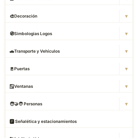
▾
🎨
Decoración
▾
🧭
Simbologias Logos
▾
🚗
Transporte y Vehículos
▾
🚪
Puertas
▾
🪟
Ventanas
▾
🧑
‍🤝‍🧑 Personas
🅿
️ Señalética y estacionamientos