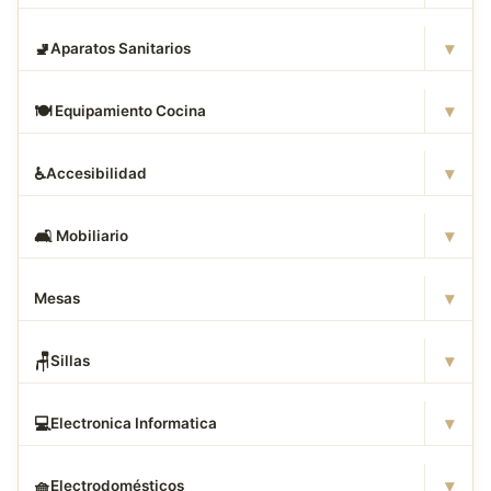
▾
🚽
Aparatos Sanitarios
▾
🍽
️ Equipamiento Cocina
▾
♿
Accesibilidad
▾
🛋
️ Mobiliario
▾
Mesas
▾
🪑
Sillas
▾
💻
Electronica Informatica
▾
🧺
Electrodomésticos