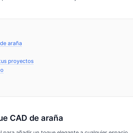
 de araña
tus proyectos
vo
que CAD de araña
al para añadir un toque elegante a cualquier espacio