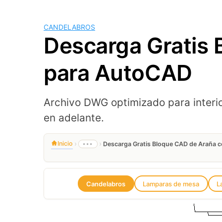
CANDELABROS
Descarga Gratis 
para AutoCAD
Archivo DWG optimizado para interi
en adelante.
›
›
Inicio
•••
Descarga Gratis Bloque CAD de Araña c
Candelabros
Lamparas de mesa
L