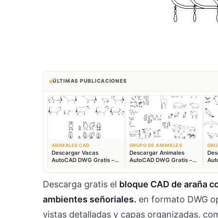
ÚLTIMAS PUBLICACIONES
ANIMALES CAD
GRUPO DE ANIMALES
GRU
Descargar Vacas
Descargar Animales
Des
AutoCAD DWG Gratis –
AutoCAD DWG Gratis –
Aut
Bloques Ganaderos 2D
Fauna 2D CAD
Blo
Descarga gratis el
bloque CAD de araña con
ambientes señoriales.
en formato DWG opt
vistas detalladas y capas organizadas, c