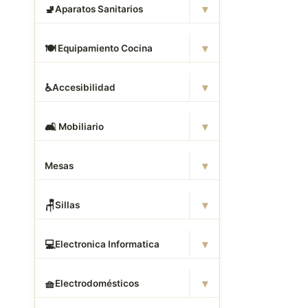
▾
🚽
Aparatos Sanitarios
▾
🍽
️ Equipamiento Cocina
▾
♿
Accesibilidad
▾
🛋
️ Mobiliario
▾
Mesas
▾
🪑
Sillas
▾
💻
Electronica Informatica
▾
🧺
Electrodomésticos