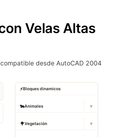
con Velas Altas
es compatible desde AutoCAD 2004
⚡
Bloques dinamicos
▾
🐄
Animales
▾
🌳
Vegetación