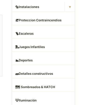
▾
🔩
Instalaciones
🧯
Proteccion Contraincendios
🪜
Escaleras
🛝
Juegos Infantiles
🏊
Deportes
🧱
Detalles constructivos
🗺
️ Sombreados & HATCH
💡
Iluminación