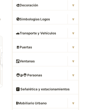
▾
🎨
Decoración
▾
🧭
Simbologias Logos
▾
🚗
Transporte y Vehículos
▾
🚪
Puertas
▾
🪟
Ventanas
ROPA
CAMAS DWG
ANIMALES CAD
▾
🧑
‍🤝‍🧑 Personas
Descargar Abrigos
Descargar Dormitorios
Descargar Akita
AutoCAD DWG Gratis –
AutoCAD DWG Gratis –
AutoCAD DWG Gratis
Bloques 2D
Bloques 2D
Bloque 2D Canino
🅿
️ Señalética y estacionamientos
▾
🚦
Mobiliario Urbano