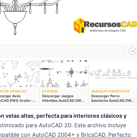
←
→
PO DE ANIMALES
EXTERIOR
ANIMALES DOMÉSTICOS
cargar Aves
Descargar Juegos
Descargar Perro
oCAD DWG Gratis –
Infantiles AutoCAD DWG
Salchicha AutoCAD DWG
ques Animales 2D
Gratis – Parque 2D
Gratis – Bloque 2D
 velas altas, perfecta para interiores clásicos y
imizado para AutoCAD 2D. Este archivo incluye
ompatible con AutoCAD 2004+ y BricsCAD. Perfecto