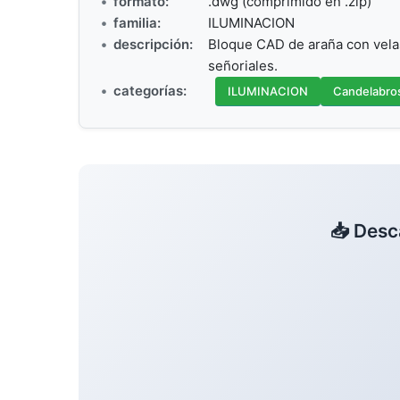
formato:
.dwg (comprimido en .zip)
familia:
ILUMINACION
descripción:
Bloque CAD de araña con velas 
señoriales.
categorías:
ILUMINACION
Candelabro
📥 Desc