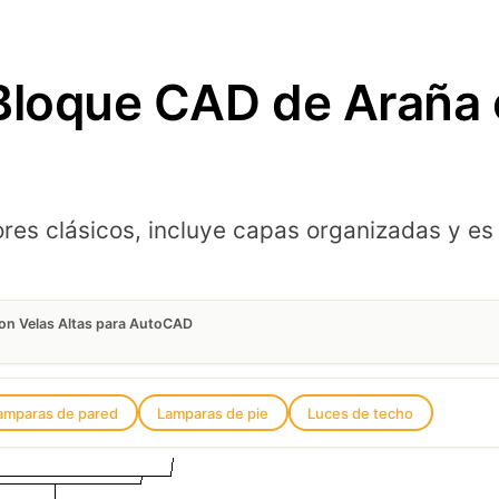
Bloque CAD de Araña 
ores clásicos, incluye capas organizadas y 
on Velas Altas para AutoCAD
amparas de pared
Lamparas de pie
Luces de techo