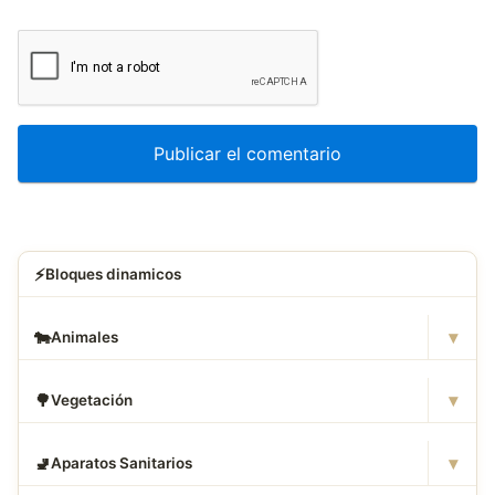
⚡
Bloques dinamicos
▾
🐄
Animales
▾
🌳
Vegetación
▾
🚽
Aparatos Sanitarios