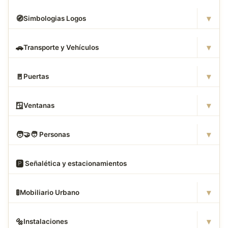
▾
🧭
Simbologias Logos
▾
🚗
Transporte y Vehículos
▾
🚪
Puertas
▾
🪟
Ventanas
▾
🧑
‍🤝‍🧑 Personas
🅿
️ Señalética y estacionamientos
▾
🚦
Mobiliario Urbano
▾
🔩
Instalaciones