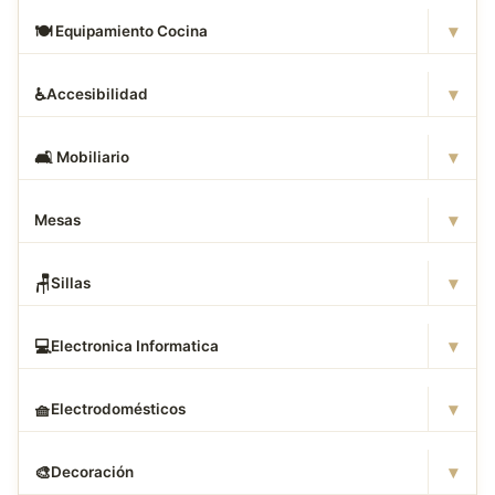
▾
🍽
️ Equipamiento Cocina
▾
♿
Accesibilidad
▾
🛋
️ Mobiliario
▾
Mesas
▾
🪑
Sillas
▾
💻
Electronica Informatica
▾
🧺
Electrodomésticos
▾
🎨
Decoración