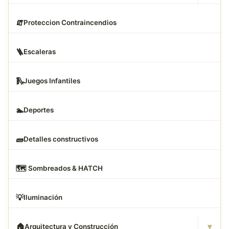
🧯
Proteccion Contraincendios
🪜
Escaleras
🛝
Juegos Infantiles
🏊
Deportes
🧱
Detalles constructivos
🗺
️ Sombreados & HATCH
💡
Iluminación
▾
🏠
Arquitectura y Construcción