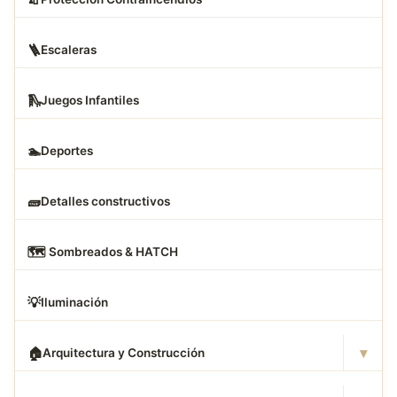
🪜
Escaleras
🛝
Juegos Infantiles
🏊
Deportes
🧱
Detalles constructivos
🗺
️ Sombreados & HATCH
💡
Iluminación
▾
🏠
Arquitectura y Construcción