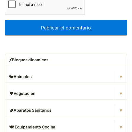
⚡
Bloques dinamicos
▾
🐄
Animales
▾
🌳
Vegetación
▾
🚽
Aparatos Sanitarios
▾
🍽
️ Equipamiento Cocina