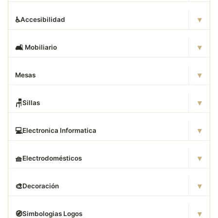
▾
♿
Accesibilidad
▾
🛋
️ Mobiliario
▾
Mesas
▾
🪑
Sillas
▾
💻
Electronica Informatica
▾
🧺
Electrodomésticos
▾
🎨
Decoración
▾
🧭
Simbologias Logos