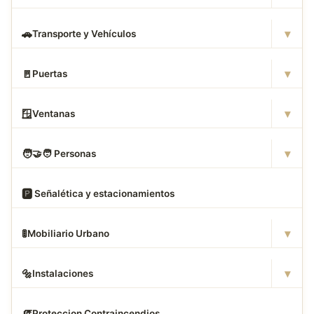
▾
🚗
Transporte y Vehículos
▾
🚪
Puertas
▾
🪟
Ventanas
▾
🧑
‍🤝‍🧑 Personas
🅿
️ Señalética y estacionamientos
▾
🚦
Mobiliario Urbano
▾
🔩
Instalaciones
🧯
Proteccion Contraincendios