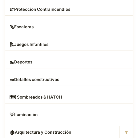
🧯
Proteccion Contraincendios
🪜
Escaleras
🛝
Juegos Infantiles
🏊
Deportes
🧱
Detalles constructivos
🗺
️ Sombreados & HATCH
💡
Iluminación
▾
🏠
Arquitectura y Construcción