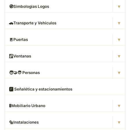
▾
🧭
Simbologias Logos
▾
🚗
Transporte y Vehículos
▾
🚪
Puertas
▾
🪟
Ventanas
▾
🧑
‍🤝‍🧑 Personas
🅿
️ Señalética y estacionamientos
▾
🚦
Mobiliario Urbano
▾
🔩
Instalaciones