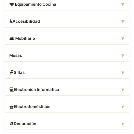
▾
🍽
️ Equipamiento Cocina
▾
♿
Accesibilidad
▾
🛋
️ Mobiliario
▾
Mesas
▾
🪑
Sillas
▾
💻
Electronica Informatica
▾
🧺
Electrodomésticos
▾
🎨
Decoración