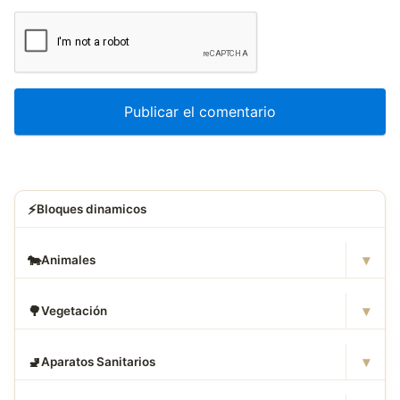
⚡
Bloques dinamicos
▾
🐄
Animales
▾
🌳
Vegetación
▾
🚽
Aparatos Sanitarios