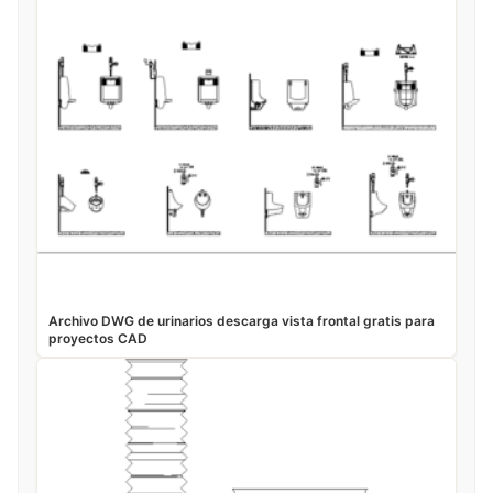
Archivo DWG de urinarios descarga vista frontal gratis para
proyectos CAD