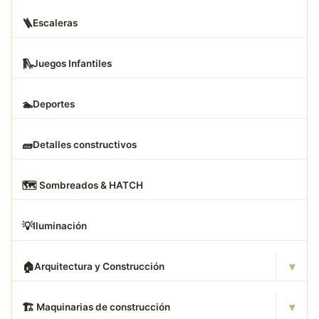
🪜
Escaleras
🛝
Juegos Infantiles
🏊
Deportes
🧱
Detalles constructivos
🗺
️ Sombreados & HATCH
💡
Iluminación
▾
🏠
Arquitectura y Construcción
▾
🏗
️ Maquinarias de construcción