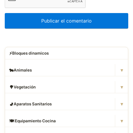
⚡
Bloques dinamicos
▾
🐄
Animales
▾
🌳
Vegetación
▾
🚽
Aparatos Sanitarios
▾
🍽
️ Equipamiento Cocina