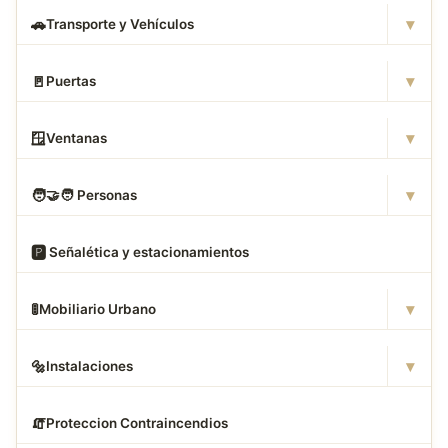
▾
🚗
Transporte y Vehículos
▾
🚪
Puertas
▾
🪟
Ventanas
▾
🧑
‍🤝‍🧑 Personas
🅿
️ Señalética y estacionamientos
▾
🚦
Mobiliario Urbano
▾
🔩
Instalaciones
🧯
Proteccion Contraincendios