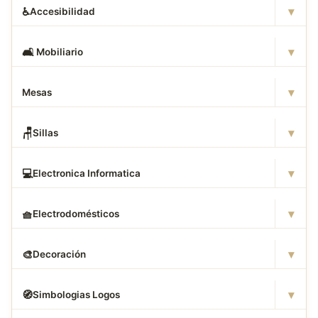
▾
♿
Accesibilidad
▾
🛋
️ Mobiliario
▾
Mesas
▾
🪑
Sillas
▾
💻
Electronica Informatica
▾
🧺
Electrodomésticos
▾
🎨
Decoración
▾
🧭
Simbologias Logos