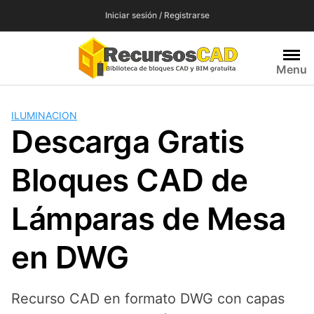
Saltar
Iniciar sesión / Registrarse
al
contenido
Menu
ILUMINACION
Descarga Gratis
Bloques CAD de
Lámparas de Mesa
en DWG
Recurso CAD en formato DWG con capas