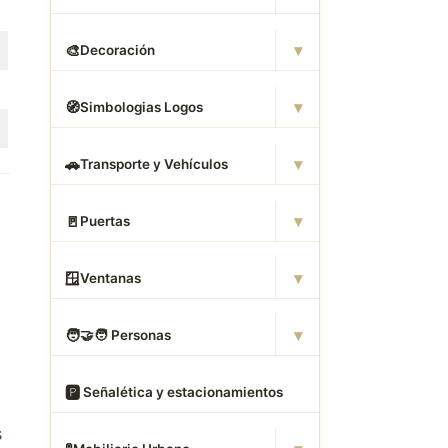
▾
🎨
Decoración
▾
🧭
Simbologias Logos
▾
🚗
Transporte y Vehículos
▾
🚪
Puertas
▾
🪟
Ventanas
▾
🧑
‍🤝‍🧑 Personas
🅿
️ Señalética y estacionamientos
s