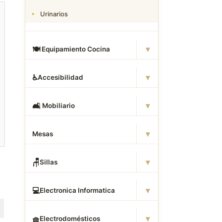
Urinarios
▾
🍽
️ Equipamiento Cocina
▾
♿
Accesibilidad
▾
🛋
️ Mobiliario
▾
Mesas
▾
🪑
Sillas
▾
💻
Electronica Informatica
▾
🧺
Electrodomésticos