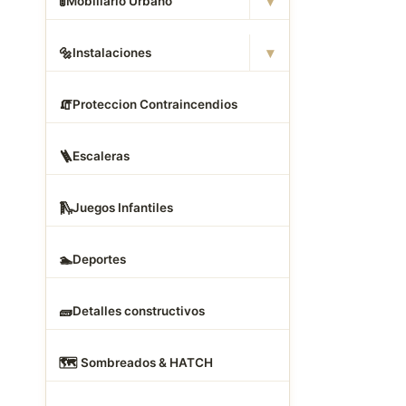
▾
🚦
Mobiliario Urbano
▾
🔩
Instalaciones
🧯
Proteccion Contraincendios
🪜
Escaleras
🛝
Juegos Infantiles
🏊
Deportes
🧱
Detalles constructivos
🗺
️ Sombreados & HATCH