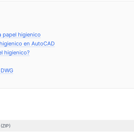
a papel higienico
l higienico en AutoCAD
l higienico?
s DWG
(ZIP)