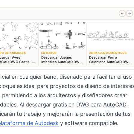
←
→
PO DE ANIMALES
EXTERIOR
ANIMALES DOMÉSTICOS
cargar Aves
Descargar Juegos
Descargar Perro
oCAD DWG Gratis –
Infantiles AutoCAD DWG
Salchicha AutoCAD DWG
ques Animales 2D
Gratis – Parque 2D
Gratis – Bloque 2D
ial en cualquier baño, diseñado para facilitar el uso 
loque es ideal para proyectos de diseño de interiore
 permitiendo a los arquitectos y diseñadores crear
adables. Al descargar gratis en DWG para AutoCAD,
carán tu trabajo y mejorarán la presentación de tus
plataforma de Autodesk
y software compatible.