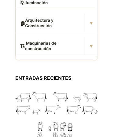
💡
Iluminación
Arquitectura y
▾
🏠
Construcción
️ Maquinarias de
▾
🏗
construcción
ENTRADAS RECIENTES