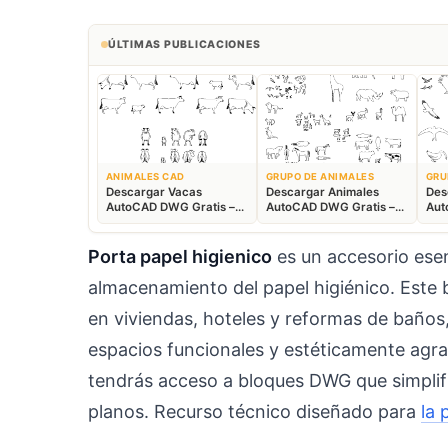
ÚLTIMAS PUBLICACIONES
ANIMALES CAD
GRUPO DE ANIMALES
GRU
Descargar Vacas
Descargar Animales
Des
AutoCAD DWG Gratis –
AutoCAD DWG Gratis –
Aut
Bloques Ganaderos 2D
Fauna 2D CAD
Blo
Porta papel higienico
es un accesorio esenc
almacenamiento del papel higiénico. Este b
en viviendas, hoteles y reformas de baños,
espacios funcionales y estéticamente agr
tendrás acceso a bloques DWG que simplifi
planos. Recurso técnico diseñado para
la 