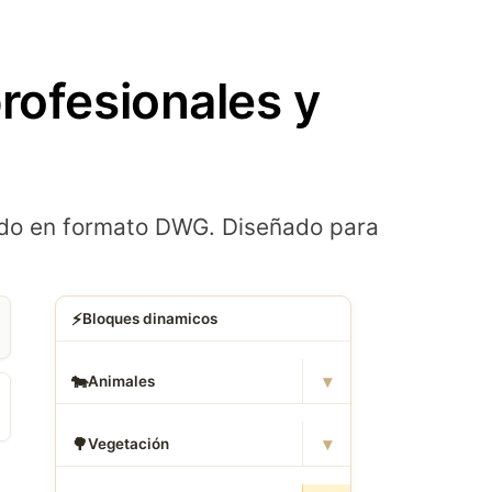
rofesionales y
zado en formato DWG. Diseñado para
⚡
Bloques dinamicos
▾
🐄
Animales
▾
🌳
Vegetación