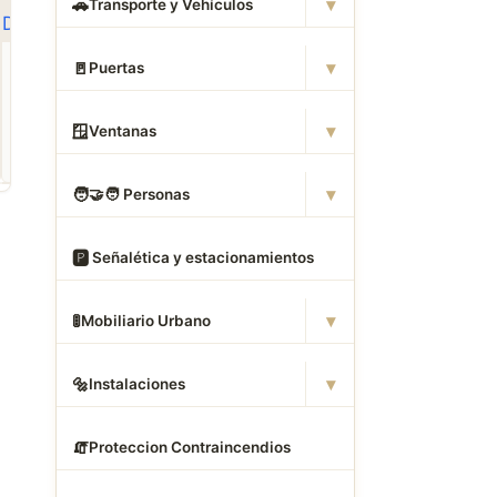
▾
🚗
Transporte y Vehículos
ROPA
CAMAS DWG
ANIMALES CAD
▾
🚪
Puertas
Descargar Abrigos
Descargar Dormitorios
Descargar Akita
AutoCAD DWG Gratis –
AutoCAD DWG Gratis –
AutoCAD DWG Gratis
Bloques 2D
Bloques 2D
Bloque 2D Canino
▾
🪟
Ventanas
▾
🧑
‍🤝‍🧑 Personas
🅿
️ Señalética y estacionamientos
▾
🚦
Mobiliario Urbano
▾
🔩
Instalaciones
🧯
Proteccion Contraincendios