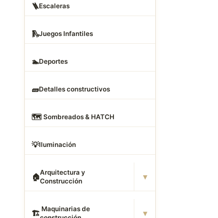
🪜
Escaleras
🛝
Juegos Infantiles
🏊
Deportes
🧱
Detalles constructivos
🗺
️ Sombreados & HATCH
💡
Iluminación
Arquitectura y
▾
🏠
Construcción
️ Maquinarias de
▾
🏗
construcción