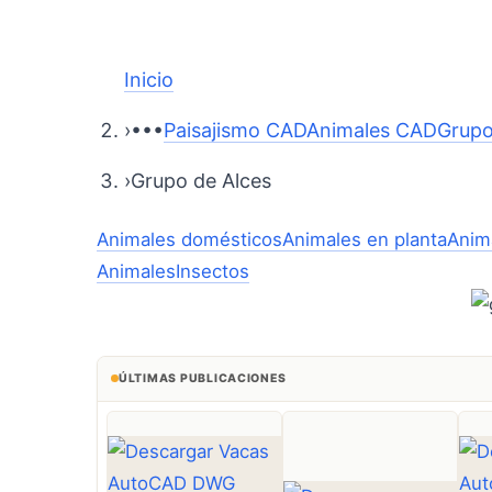
Inicio
›
•••
Paisajismo CAD
Animales CAD
Grupo
›
Grupo de Alces
Animales domésticos
Animales en planta
Anim
Animales
Insectos
ÚLTIMAS PUBLICACIONES