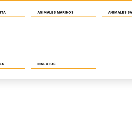
NTA
ANIMALES MARINOS
ANIMALES S
MOBILIARIO
TRANSPORTES
PAISAJISMO
PER
ES
INSECTOS