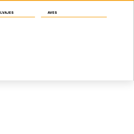
Iniciar sesión / Registrarse
ALVAJES
AVES
SONAS
ANIMALES
SIMBOLOGIAS