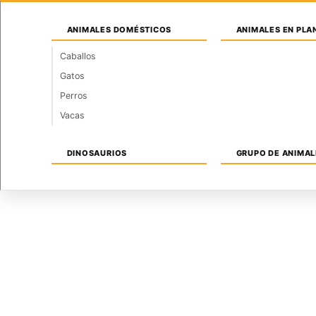
Saltar
Viernes, 7 de agosto de 2026
al
ANIMALES DOMÉSTICOS
ANIMALES EN PLA
contenido
Caballos
Gatos
INICIO
INSTALACIONES
ARQUITECTURA
Perros
Vacas
DINOSAURIOS
GRUPO DE ANIMAL