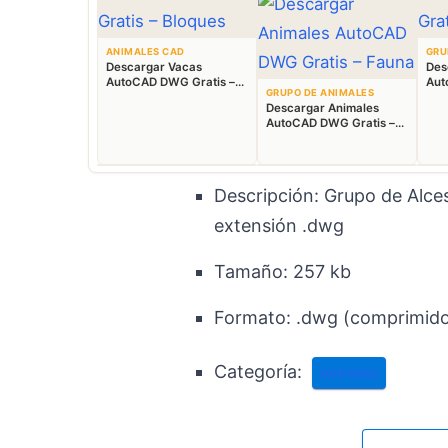
ANIMALES CAD
GRU
Descargar Vacas
Des
AutoCAD DWG Gratis –
Aut
GRUPO DE ANIMALES
Bloques Ganaderos 2D
Blo
Descargar Animales
AutoCAD DWG Gratis –
Fauna 2D CAD
Descripción: Grupo de Alce
extensión .dwg
Tamaño:
257 kb
Formato:
.dwg (comprimido 
Categoría:
Animales