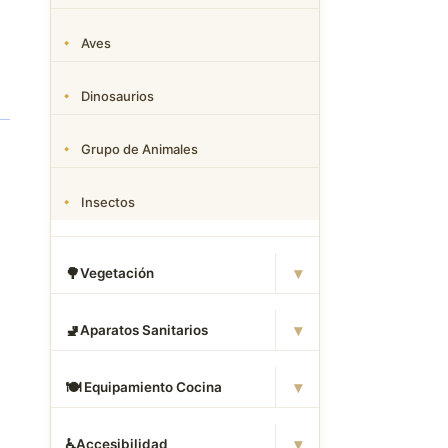
Aves
Dinosaurios
Grupo de Animales
Insectos
▾
🌳
Vegetación
▾
🚽
Aparatos Sanitarios
▾
🍽
️ Equipamiento Cocina
▾
♿
Accesibilidad