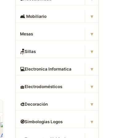
▾
🛋
️ Mobiliario
▾
Mesas
▾
🪑
Sillas
▾
💻
Electronica Informatica
▾
🧺
Electrodomésticos
▾
🎨
Decoración
▾
🧭
Simbologias Logos