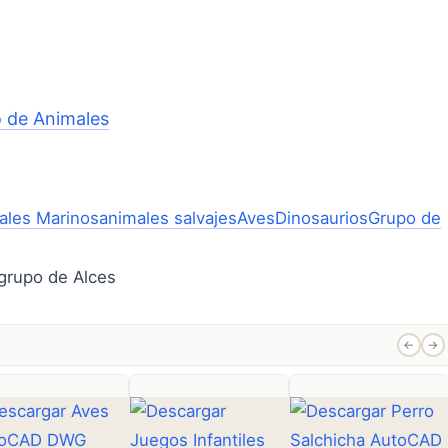
 de Animales
ales Marinos
animales salvajes
Aves
Dinosaurios
Grupo de
←
→