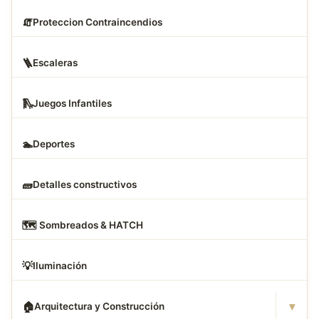
🧯
Proteccion Contraincendios
🪜
Escaleras
🛝
Juegos Infantiles
🏊
Deportes
🧱
Detalles constructivos
🗺
️ Sombreados & HATCH
💡
Iluminación
▾
🏠
Arquitectura y Construcción