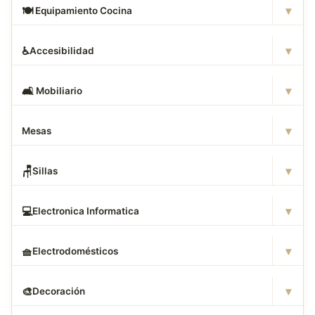
▾
🍽
️ Equipamiento Cocina
▾
♿
Accesibilidad
▾
🛋
️ Mobiliario
▾
Mesas
▾
🪑
Sillas
▾
💻
Electronica Informatica
▾
🧺
Electrodomésticos
▾
🎨
Decoración