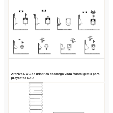
Archivo DWG de urinarios descarga vista frontal gratis para
proyectos CAD