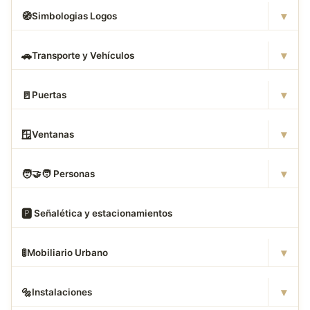
▾
🧭
Simbologias Logos
▾
🚗
Transporte y Vehículos
▾
🚪
Puertas
▾
🪟
Ventanas
▾
🧑
‍🤝‍🧑 Personas
🅿
️ Señalética y estacionamientos
▾
🚦
Mobiliario Urbano
▾
🔩
Instalaciones