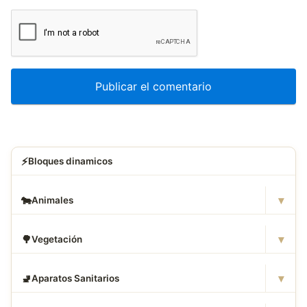
⚡
Bloques dinamicos
▾
🐄
Animales
▾
🌳
Vegetación
▾
🚽
Aparatos Sanitarios