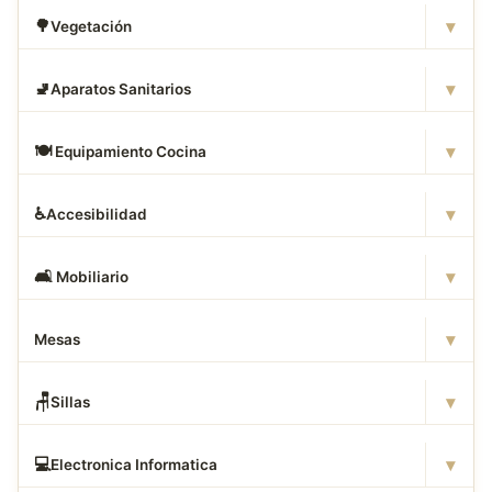
▾
🌳
Vegetación
▾
🚽
Aparatos Sanitarios
▾
🍽
️ Equipamiento Cocina
▾
♿
Accesibilidad
▾
🛋
️ Mobiliario
▾
Mesas
▾
🪑
Sillas
▾
💻
Electronica Informatica