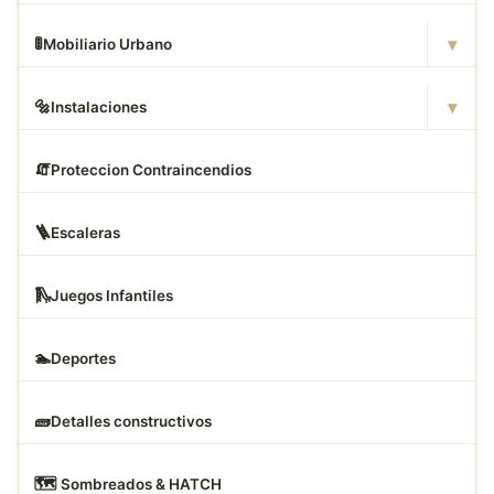
▾
🚦
Mobiliario Urbano
▾
🔩
Instalaciones
🧯
Proteccion Contraincendios
🪜
Escaleras
🛝
Juegos Infantiles
🏊
Deportes
🧱
Detalles constructivos
🗺
️ Sombreados & HATCH