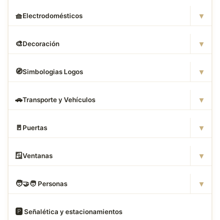
▾
🧺
Electrodomésticos
▾
🎨
Decoración
▾
🧭
Simbologias Logos
▾
🚗
Transporte y Vehículos
▾
🚪
Puertas
▾
🪟
Ventanas
▾
🧑
‍🤝‍🧑 Personas
🅿
️ Señalética y estacionamientos