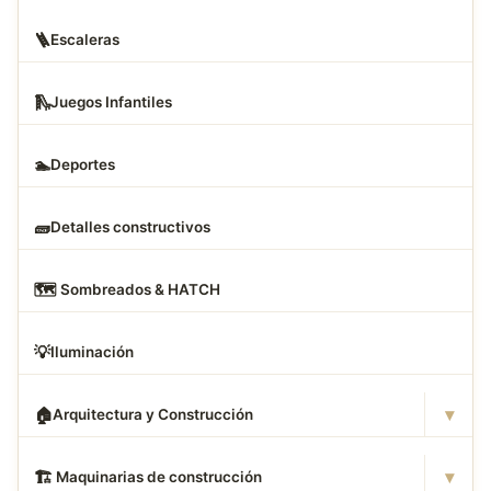
🪜
Escaleras
🛝
Juegos Infantiles
🏊
Deportes
🧱
Detalles constructivos
🗺
️ Sombreados & HATCH
💡
Iluminación
▾
🏠
Arquitectura y Construcción
▾
🏗
️ Maquinarias de construcción