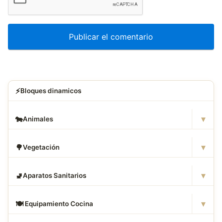
⚡
Bloques dinamicos
▾
🐄
Animales
▾
🌳
Vegetación
▾
🚽
Aparatos Sanitarios
▾
🍽
️ Equipamiento Cocina