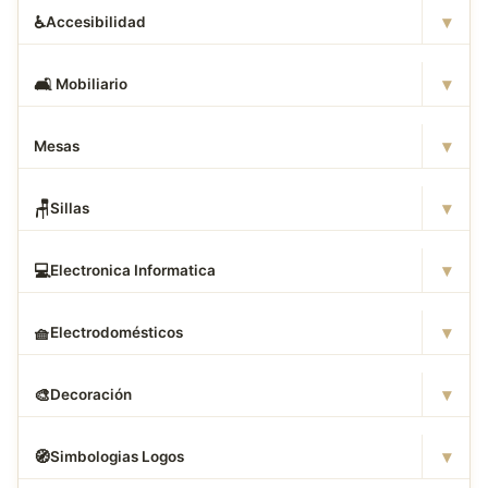
▾
♿
Accesibilidad
▾
🛋
️ Mobiliario
▾
Mesas
▾
🪑
Sillas
▾
💻
Electronica Informatica
▾
🧺
Electrodomésticos
▾
🎨
Decoración
▾
🧭
Simbologias Logos