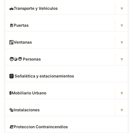
▾
🚗
Transporte y Vehículos
▾
🚪
Puertas
▾
🪟
Ventanas
▾
🧑
‍🤝‍🧑 Personas
🅿
️ Señalética y estacionamientos
▾
🚦
Mobiliario Urbano
▾
🔩
Instalaciones
🧯
Proteccion Contraincendios