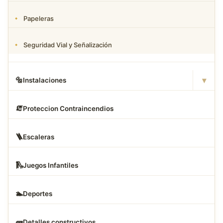
Papeleras
Seguridad Vial y Señalización
▾
🔩
Instalaciones
🧯
Proteccion Contraincendios
🪜
Escaleras
🛝
Juegos Infantiles
🏊
Deportes
🧱
Detalles constructivos