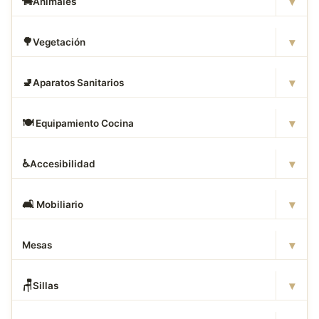
▾
🐄
Animales
▾
🌳
Vegetación
▾
🚽
Aparatos Sanitarios
▾
🍽
️ Equipamiento Cocina
▾
♿
Accesibilidad
▾
🛋
️ Mobiliario
▾
Mesas
▾
🪑
Sillas