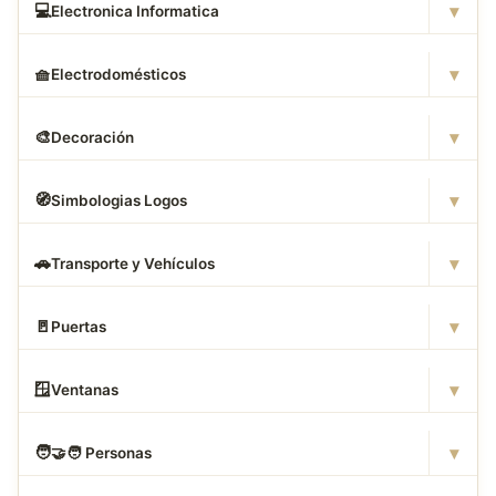
▾
💻
Electronica Informatica
▾
🧺
Electrodomésticos
▾
🎨
Decoración
▾
🧭
Simbologias Logos
▾
🚗
Transporte y Vehículos
▾
🚪
Puertas
▾
🪟
Ventanas
▾
🧑
‍🤝‍🧑 Personas