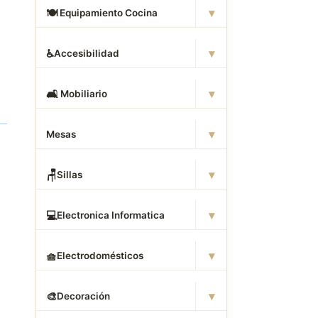
▾
🍽
️ Equipamiento Cocina
▾
♿
Accesibilidad
▾
🛋
️ Mobiliario
▾
Mesas
▾
🪑
Sillas
▾
💻
Electronica Informatica
▾
🧺
Electrodomésticos
▾
🎨
Decoración