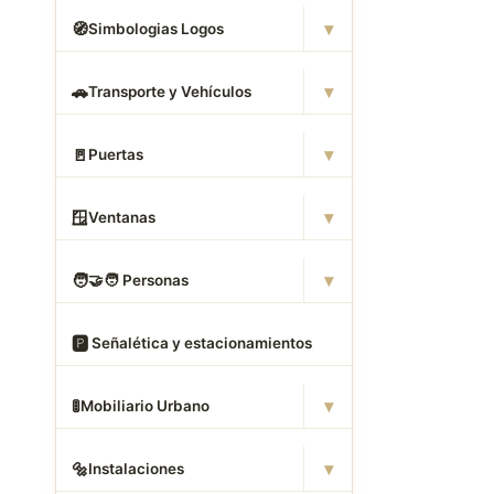
▾
🧭
Simbologias Logos
▾
🚗
Transporte y Vehículos
▾
🚪
Puertas
▾
🪟
Ventanas
▾
🧑
‍🤝‍🧑 Personas
🅿
️ Señalética y estacionamientos
▾
🚦
Mobiliario Urbano
▾
🔩
Instalaciones