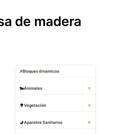
esa de madera
⚡
Bloques dinamicos
▾
🐄
Animales
▾
🌳
Vegetación
▾
🚽
Aparatos Sanitarios