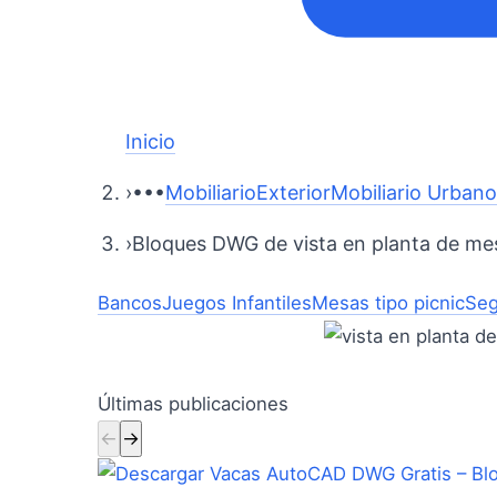
Inicio
›
•••
Mobiliario
Exterior
Mobiliario Urban
›
Bloques DWG de vista en planta de me
Bancos
Juegos Infantiles
Mesas tipo picnic
Seg
Últimas publicaciones
←
→