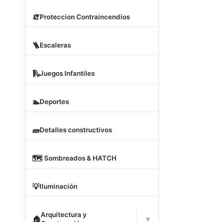
🧯
Proteccion Contraincendios
🪜
Escaleras
🛝
Juegos Infantiles
🏊
Deportes
🧱
Detalles constructivos
🗺
️ Sombreados & HATCH
💡
Iluminación
Arquitectura y
▾
🏠