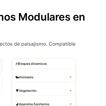
nos Modulares en
ectos de paisajismo. Compatible
⚡
Bloques dinamicos
▾
🐄
Animales
▾
🌳
Vegetación
▾
🚽
Aparatos Sanitarios