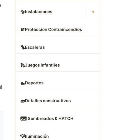
e
▾
🔩
Instalaciones
🧯
Proteccion Contraincendios
🪜
Escaleras
🛝
Juegos Infantiles
🏊
Deportes
l
🧱
Detalles constructivos
🗺
️ Sombreados & HATCH
💡
Iluminación