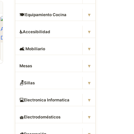
▾
🍽
️ Equipamiento Cocina
▾
♿
Accesibilidad
ROPA
CAMAS DWG
ANIMALES CAD
▾
🛋
️ Mobiliario
Descargar Abrigos
Descargar Dormitorios
Descargar Akita
AutoCAD DWG Gratis –
AutoCAD DWG Gratis –
AutoCAD DWG Gratis
Bloques 2D
Bloques 2D
Bloque 2D Canino
▾
Mesas
▾
🪑
Sillas
▾
💻
Electronica Informatica
▾
🧺
Electrodomésticos