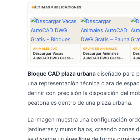
ÚLTIMAS PUBLICACIONES
ANIMALES CAD
GRUPO DE ANIMALES
GRU
Descargar Vacas
Descargar Animales
Des
AutoCAD DWG Gratis –
AutoCAD DWG Gratis –
Aut
Bloques Ganaderos 2D
Fauna 2D CAD
Blo
Bloque CAD plaza urbana
diseñado para p
una representación técnica clara de espaci
definir con precisión la disposición del mob
peatonales dentro de una plaza urbana.
La imagen muestra una configuración orde
jardineras y muros bajos, creando zonas d
se dispone un área libre de forma orgánic