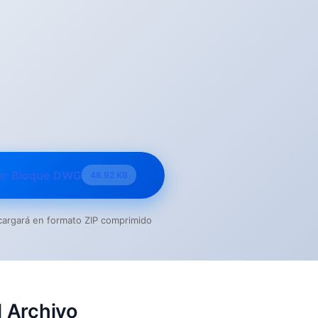
ar Bloque DWG
48.92 KB
escargará en formato ZIP comprimido
 Archivo