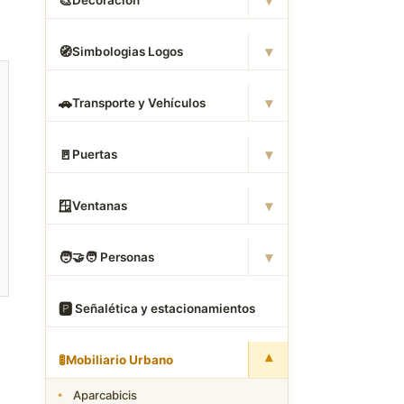
▾
🎨
Decoración
▾
🧭
Simbologias Logos
▾
🚗
Transporte y Vehículos
▾
🚪
Puertas
▾
🪟
Ventanas
▾
🧑
‍🤝‍🧑 Personas
🅿
️ Señalética y estacionamientos
▾
🚦
Mobiliario Urbano
Aparcabicis