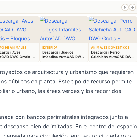
←
→
PO DE ANIMALES
EXTERIOR
ANIMALES DOMÉSTICOS
cargar Aves
Descargar Juegos
Descargar Perro
oCAD DWG Gratis –
Infantiles AutoCAD DWG
Salchicha AutoCAD DWG
ques Animales 2D
Gratis – Parque 2D
Gratis – Bloque 2D
royectos de arquitectura y urbanismo que requieren
os públicos en planta. Este tipo de recurso permite
iliario urbano, las áreas verdes y los recorridos
nada con bancos perimetrales integrados junto a
e descanso bien delimitadas. En el centro del espacio
a, pensada para circulación, encuentro ciudadano o