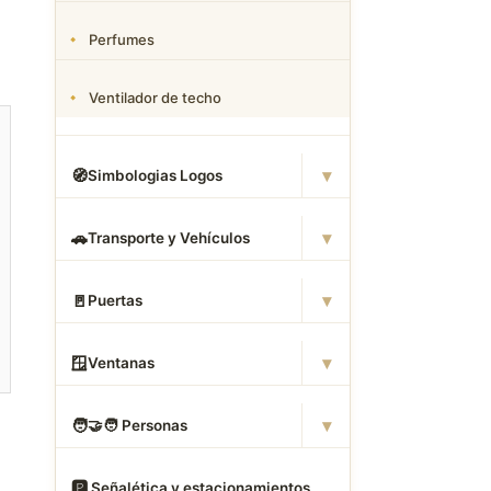
Perfumes
Ventilador de techo
▾
🧭
Simbologias Logos
▾
🚗
Transporte y Vehículos
▾
🚪
Puertas
▾
🪟
Ventanas
▾
🧑
‍🤝‍🧑 Personas
🅿
️ Señalética y estacionamientos