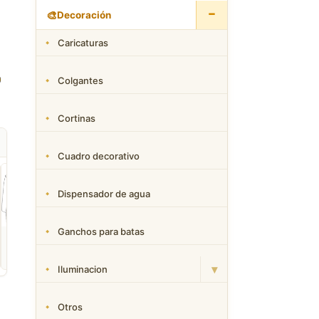
−
🎨
Decoración
Caricaturas
Colgantes
Cortinas
Cuadro decorativo
Dispensador de agua
Ganchos para batas
ROPA
CAMAS DWG
ANIMALES CAD
Descargar Abrigos
Descargar Dormitorios
Descargar Akita
AutoCAD DWG Gratis –
AutoCAD DWG Gratis –
AutoCAD DWG Gratis
▾
Iluminacion
Bloques 2D
Bloques 2D
Bloque 2D Canino
Otros