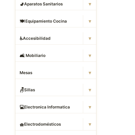
▾
🚽
Aparatos Sanitarios
▾
🍽
️ Equipamiento Cocina
▾
♿
Accesibilidad
▾
🛋
️ Mobiliario
▾
Mesas
▾
🪑
Sillas
▾
💻
Electronica Informatica
▾
🧺
Electrodomésticos