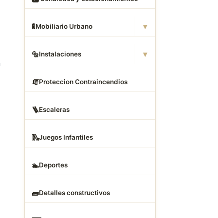
▾
🚦
Mobiliario Urbano
▾
🔩
Instalaciones
n
🧯
Proteccion Contraincendios
🪜
Escaleras
🛝
Juegos Infantiles
🏊
Deportes
🧱
Detalles constructivos