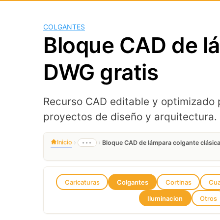
COLGANTES
Bloque CAD de lá
DWG gratis
Recurso CAD editable y optimizado 
proyectos de diseño y arquitectura.
›
›
Inicio
•••
Bloque CAD de lámpara colgante clásic
Caricaturas
Colgantes
Cortinas
Cua
Iluminacion
Otros