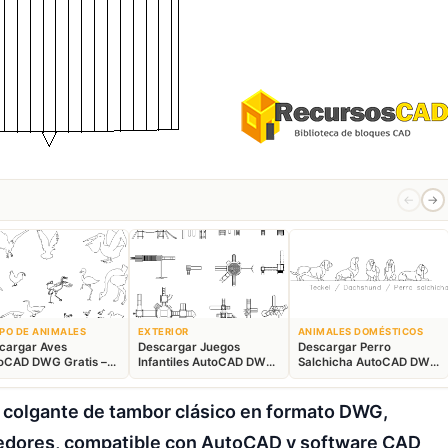
←
→
PO DE ANIMALES
EXTERIOR
ANIMALES DOMÉSTICOS
cargar Aves
Descargar Juegos
Descargar Perro
oCAD DWG Gratis –
Infantiles AutoCAD DWG
Salchicha AutoCAD DWG
ques Animales 2D
Gratis – Parque 2D
Gratis – Bloque 2D
 colgante de tambor clásico en formato DWG,
medores, compatible con AutoCAD y software CAD