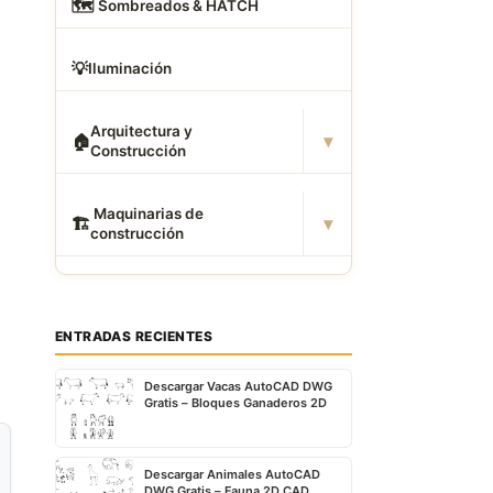
🗺
️ Sombreados & HATCH
💡
Iluminación
Arquitectura y
▾
🏠
Construcción
️ Maquinarias de
▾
🏗
construcción
ENTRADAS RECIENTES
Descargar Vacas AutoCAD DWG
Gratis – Bloques Ganaderos 2D
Descargar Animales AutoCAD
DWG Gratis – Fauna 2D CAD