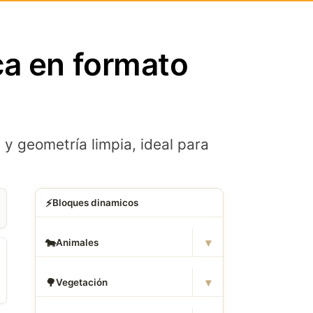
ca en formato
 geometría limpia, ideal para
⚡
Bloques dinamicos
▾
🐄
Animales
▾
🌳
Vegetación