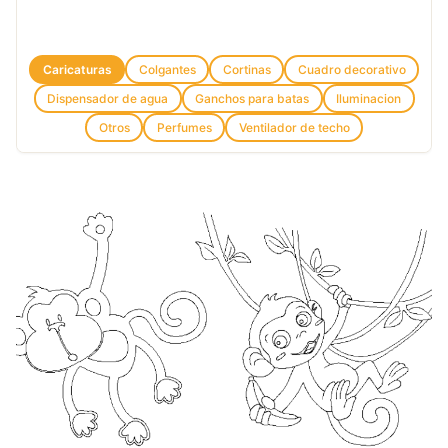
Caricaturas
Colgantes
Cortinas
Cuadro decorativo
Dispensador de agua
Ganchos para batas
Iluminacion
Otros
Perfumes
Ventilador de techo