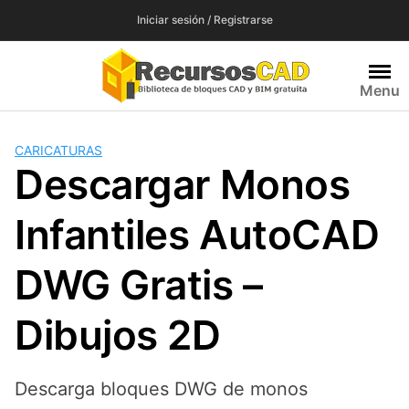
Saltar
Iniciar sesión / Registrarse
al
contenido
Menu
CARICATURAS
Descargar Monos
Infantiles AutoCAD
DWG Gratis –
Dibujos 2D
Descarga bloques DWG de monos