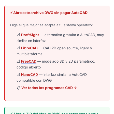
⚡ Abre este archivo DWG sin pagar AutoCAD
Elige el que mejor se adapte a tu sistema operativo:
📐
DraftSight
— alternativa gratuita a AutoCAD, muy
similar en interfaz
📐
LibreCAD
— CAD 2D open source, ligero y
multiplataforma
📐
FreeCAD
— modelado 3D y 2D paramétrico,
código abierto
📐
NanoCAD
— interfaz similar a AutoCAD,
compatible con DWG
📋
Ver todos los programas CAD →
⚡ Abre el ZIP del bloque DWG con estas apps gratis