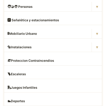
▾
🧑
‍🤝‍🧑 Personas
🅿
️ Señalética y estacionamientos
▾
🚦
Mobiliario Urbano
▾
🔩
Instalaciones
🧯
Proteccion Contraincendios
🪜
Escaleras
🛝
Juegos Infantiles
🏊
Deportes