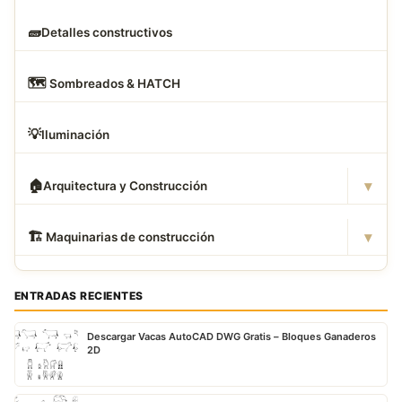
🧱
Detalles constructivos
🗺
️ Sombreados & HATCH
💡
Iluminación
▾
🏠
Arquitectura y Construcción
▾
🏗
️ Maquinarias de construcción
ENTRADAS RECIENTES
Descargar Vacas AutoCAD DWG Gratis – Bloques Ganaderos
2D