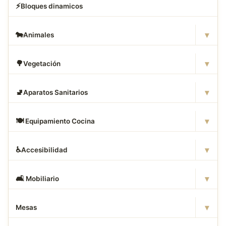
⚡
Bloques dinamicos
▾
🐄
Animales
▾
🌳
Vegetación
▾
🚽
Aparatos Sanitarios
▾
🍽
️ Equipamiento Cocina
▾
♿
Accesibilidad
▾
🛋
️ Mobiliario
▾
Mesas