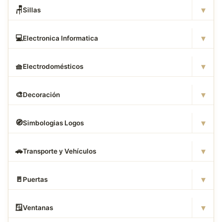
▾
🪑
Sillas
▾
💻
Electronica Informatica
▾
🧺
Electrodomésticos
▾
🎨
Decoración
▾
🧭
Simbologias Logos
▾
🚗
Transporte y Vehículos
▾
🚪
Puertas
▾
🪟
Ventanas