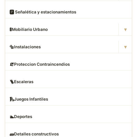
🅿
️ Señalética y estacionamientos
▾
🚦
Mobiliario Urbano
▾
🔩
Instalaciones
🧯
Proteccion Contraincendios
🪜
Escaleras
🛝
Juegos Infantiles
🏊
Deportes
🧱
Detalles constructivos