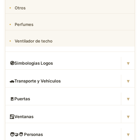
Otros
Perfumes
Ventilador de techo
▾
🧭
Simbologias Logos
▾
🚗
Transporte y Vehículos
▾
🚪
Puertas
▾
🪟
Ventanas
▾
🧑
‍🤝‍🧑 Personas