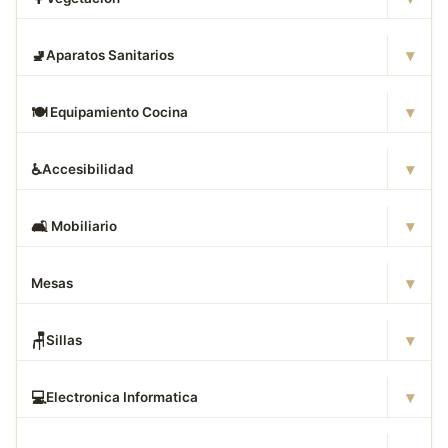
▾
🚽
Aparatos Sanitarios
▾
🍽
️ Equipamiento Cocina
▾
♿
Accesibilidad
▾
🛋
️ Mobiliario
▾
Mesas
▾
🪑
Sillas
▾
💻
Electronica Informatica