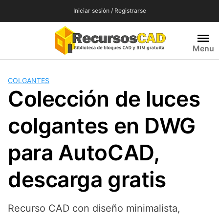
Saltar
Iniciar sesión / Registrarse
al
contenido
Menu
COLGANTES
Colección de luces
colgantes en DWG
para AutoCAD,
descarga gratis
Recurso CAD con diseño minimalista,