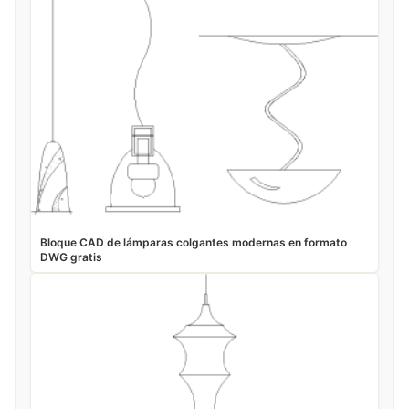
Bloque CAD de lámparas colgantes modernas en formato
DWG gratis