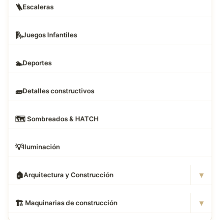
🪜
Escaleras
🛝
Juegos Infantiles
🏊
Deportes
🧱
Detalles constructivos
🗺
️ Sombreados & HATCH
💡
Iluminación
▾
🏠
Arquitectura y Construcción
▾
🏗
️ Maquinarias de construcción