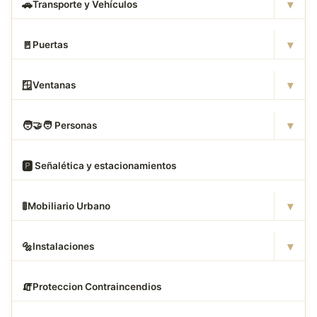
▾
🚗
Transporte y Vehículos
▾
🚪
Puertas
▾
🪟
Ventanas
▾
🧑
‍🤝‍🧑 Personas
🅿
️ Señalética y estacionamientos
▾
🚦
Mobiliario Urbano
▾
🔩
Instalaciones
🧯
Proteccion Contraincendios