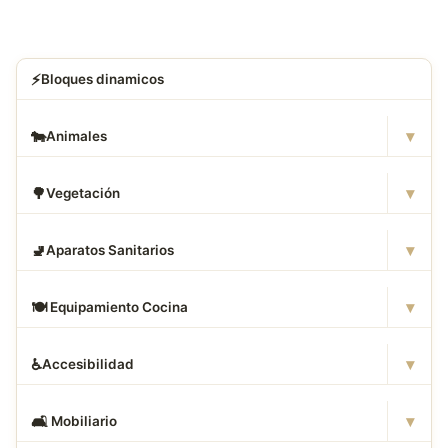
⚡
Bloques dinamicos
▾
🐄
Animales
▾
🌳
Vegetación
▾
🚽
Aparatos Sanitarios
▾
🍽
️ Equipamiento Cocina
▾
♿
Accesibilidad
▾
🛋
️ Mobiliario