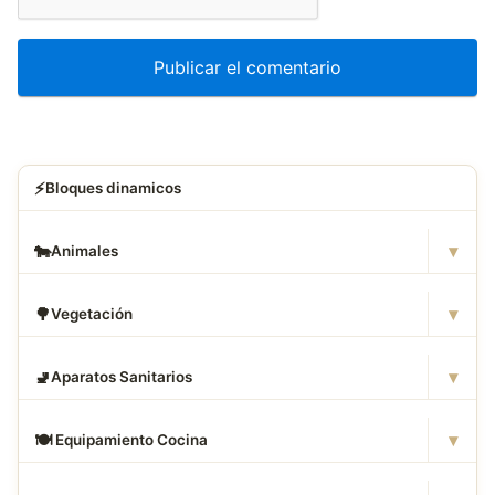
⚡
Bloques dinamicos
▾
🐄
Animales
▾
🌳
Vegetación
▾
🚽
Aparatos Sanitarios
▾
🍽
️ Equipamiento Cocina