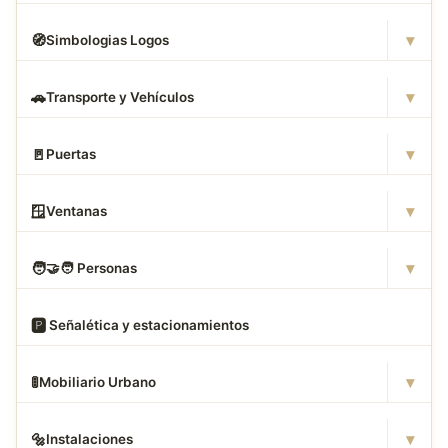
▾
🧭
Simbologias Logos
▾
🚗
Transporte y Vehículos
▾
🚪
Puertas
▾
🪟
Ventanas
▾
🧑
‍🤝‍🧑 Personas
🅿
️ Señalética y estacionamientos
▾
🚦
Mobiliario Urbano
▾
🔩
Instalaciones