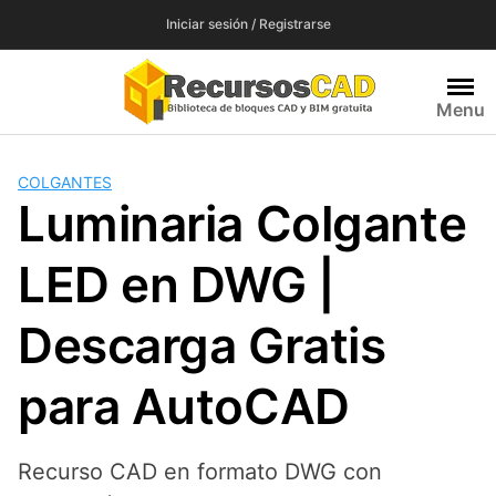
Saltar
Iniciar sesión / Registrarse
al
contenido
Menu
COLGANTES
Luminaria Colgante
LED en DWG |
Descarga Gratis
para AutoCAD
Recurso CAD en formato DWG con