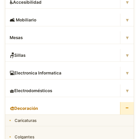
▾
♿
Accesibilidad
▾
🛋
️ Mobiliario
▾
Mesas
▾
🪑
Sillas
▾
💻
Electronica Informatica
▾
🧺
Electrodomésticos
−
🎨
Decoración
Caricaturas
Colgantes