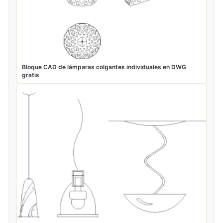
Bloque CAD de lámparas colgantes individuales en DWG
gratis