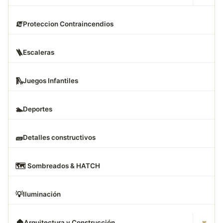
🧯
Proteccion Contraincendios
🪜
Escaleras
🛝
Juegos Infantiles
🏊
Deportes
🧱
Detalles constructivos
🗺
️ Sombreados & HATCH
💡
Iluminación
▾
🏠
Arquitectura y Construcción