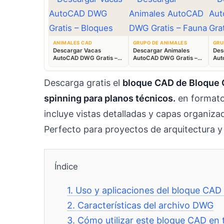
ANIMALES CAD
GRUPO DE ANIMALES
GRU
Descargar Vacas
Descargar Animales
Des
AutoCAD DWG Gratis –
AutoCAD DWG Gratis –
Aut
Bloques Ganaderos 2D
Fauna 2D CAD
Blo
Descarga gratis el
bloque CAD de Bloque CA
spinning para planos técnicos.
en formato
incluye vistas detalladas y capas organi
Perfecto para proyectos de arquitectura y
Índice
1.
Uso y aplicaciones del bloque CAD 
2.
Características del archivo DWG
3.
Cómo utilizar este bloque CAD en 