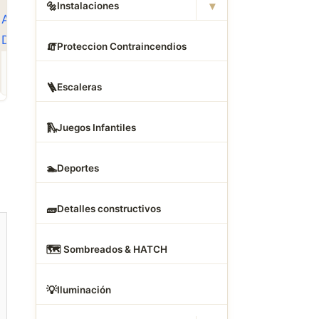
▾
🔩
Instalaciones
🧯
Proteccion Contraincendios
ROPA
CAMAS DWG
ANIMALES CAD
Descargar Abrigos
Descargar Dormitorios
Descargar Akita
AutoCAD DWG Gratis –
AutoCAD DWG Gratis –
AutoCAD DWG Gratis
🪜
Escaleras
Bloques 2D
Bloques 2D
Bloque 2D Canino
🛝
Juegos Infantiles
🏊
Deportes
🧱
Detalles constructivos
🗺
️ Sombreados & HATCH
💡
Iluminación