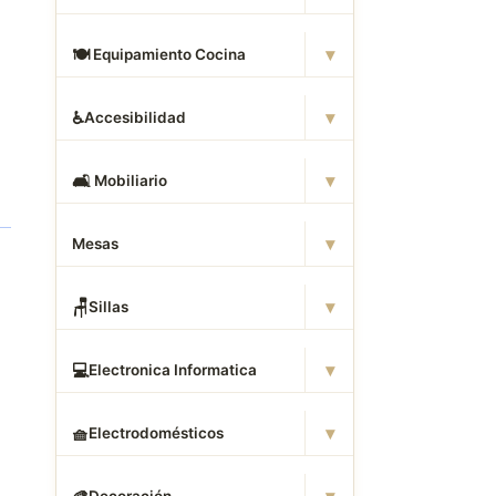
▾
🍽
️ Equipamiento Cocina
▾
♿
Accesibilidad
▾
🛋
️ Mobiliario
▾
Mesas
▾
🪑
Sillas
▾
💻
Electronica Informatica
▾
🧺
Electrodomésticos