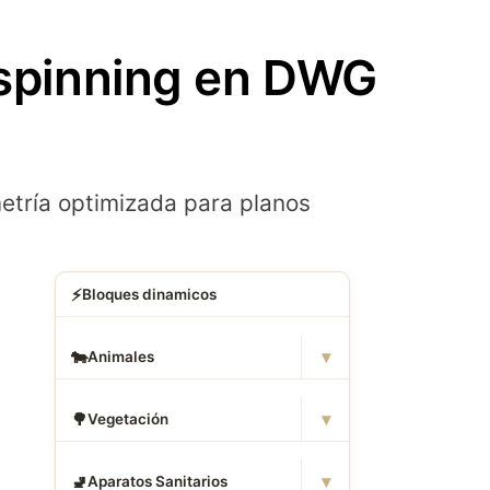
 spinning en DWG
tría optimizada para planos
⚡
Bloques dinamicos
▾
🐄
Animales
▾
🌳
Vegetación
▾
🚽
Aparatos Sanitarios