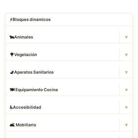
⚡
Bloques dinamicos
▾
🐄
Animales
▾
🌳
Vegetación
▾
🚽
Aparatos Sanitarios
▾
🍽
️ Equipamiento Cocina
▾
♿
Accesibilidad
▾
🛋
️ Mobiliario