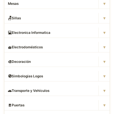
▾
Mesas
▾
🪑
Sillas
▾
💻
Electronica Informatica
▾
🧺
Electrodomésticos
▾
🎨
Decoración
▾
🧭
Simbologias Logos
▾
🚗
Transporte y Vehículos
▾
🚪
Puertas