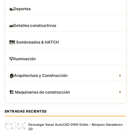
🏊
Deportes
🧱
Detalles constructivos
🗺
️ Sombreados & HATCH
💡
Iluminación
▾
🏠
Arquitectura y Construcción
▾
🏗
️ Maquinarias de construcción
ENTRADAS RECIENTES
Descargar Vacas AutoCAD DWG Gratis – Bloques Ganaderos
2D