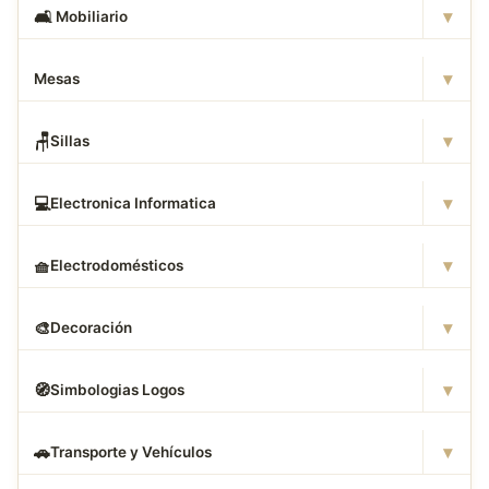
▾
🛋
️ Mobiliario
▾
Mesas
▾
🪑
Sillas
▾
💻
Electronica Informatica
▾
🧺
Electrodomésticos
▾
🎨
Decoración
▾
🧭
Simbologias Logos
▾
🚗
Transporte y Vehículos