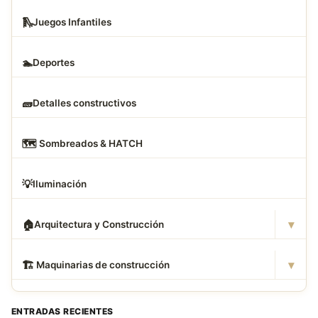
🛝
Juegos Infantiles
🏊
Deportes
🧱
Detalles constructivos
🗺
️ Sombreados & HATCH
💡
Iluminación
▾
🏠
Arquitectura y Construcción
▾
🏗
️ Maquinarias de construcción
ENTRADAS RECIENTES