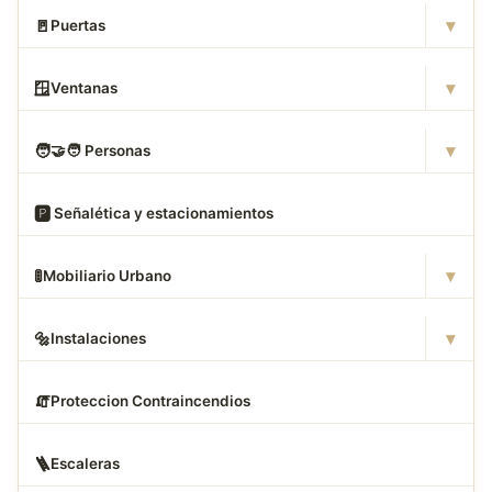
▾
🚪
Puertas
▾
🪟
Ventanas
▾
🧑
‍🤝‍🧑 Personas
🅿
️ Señalética y estacionamientos
▾
🚦
Mobiliario Urbano
▾
🔩
Instalaciones
🧯
Proteccion Contraincendios
🪜
Escaleras