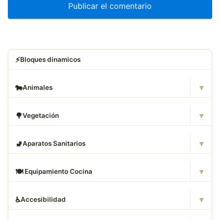
⚡
Bloques dinamicos
▾
🐄
Animales
▾
🌳
Vegetación
▾
🚽
Aparatos Sanitarios
▾
🍽
️ Equipamiento Cocina
▾
♿
Accesibilidad