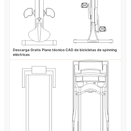
Descarga Gratis Plano técnico CAD de bicicletas de spinning
eléctricas