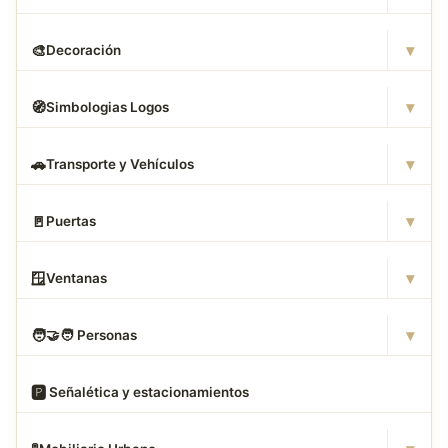
▾
🎨
Decoración
▾
🧭
Simbologias Logos
▾
🚗
Transporte y Vehículos
▾
🚪
Puertas
▾
🪟
Ventanas
▾
🧑
‍🤝‍🧑 Personas
🅿
️ Señalética y estacionamientos