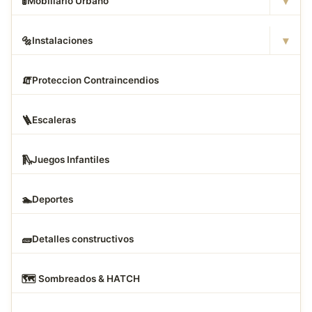
▾
🚦
Mobiliario Urbano
▾
🔩
Instalaciones
🧯
Proteccion Contraincendios
🪜
Escaleras
🛝
Juegos Infantiles
🏊
Deportes
🧱
Detalles constructivos
🗺
️ Sombreados & HATCH