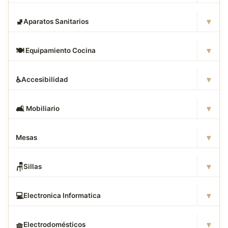
▾
🚽
Aparatos Sanitarios
▾
🍽
️ Equipamiento Cocina
▾
♿
Accesibilidad
▾
🛋
️ Mobiliario
▾
Mesas
▾
🪑
Sillas
▾
💻
Electronica Informatica
▾
🧺
Electrodomésticos