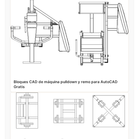
Bloques CAD de máquina pulldown y remo para AutoCAD
Gratis