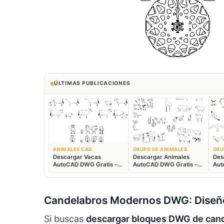
ÚLTIMAS PUBLICACIONES
ANIMALES CAD
GRUPO DE ANIMALES
GRU
Descargar Vacas
Descargar Animales
Des
AutoCAD DWG Gratis –
AutoCAD DWG Gratis –
Aut
Bloques Ganaderos 2D
Fauna 2D CAD
Blo
Candelabros Modernos DWG: Diseño
Si buscas
descargar bloques DWG de can