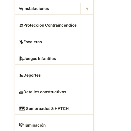
▾
🔩
Instalaciones
🧯
Proteccion Contraincendios
🪜
Escaleras
🛝
Juegos Infantiles
🏊
Deportes
🧱
Detalles constructivos
🗺
️ Sombreados & HATCH
💡
Iluminación