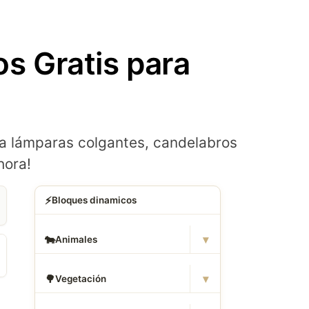
 Gratis para
 lámparas colgantes, candelabros
hora!
⚡
Bloques dinamicos
▾
🐄
Animales
▾
🌳
Vegetación