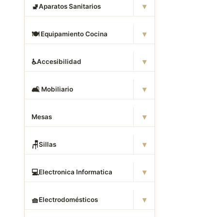
▾
🚽
Aparatos Sanitarios
▾
🍽
️ Equipamiento Cocina
▾
♿
Accesibilidad
▾
🛋
️ Mobiliario
▾
Mesas
▾
🪑
Sillas
▾
💻
Electronica Informatica
▾
🧺
Electrodomésticos