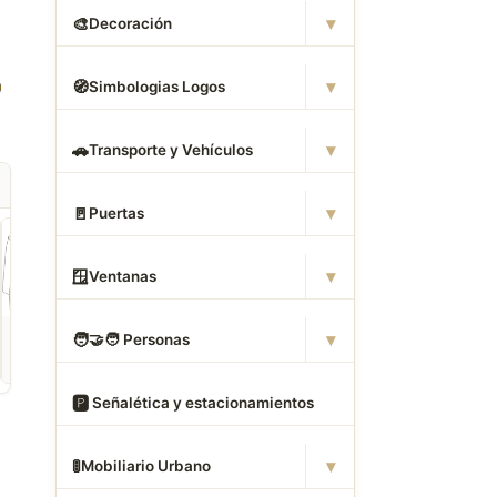
▾
🎨
Decoración
▾
🧭
Simbologias Logos
▾
🚗
Transporte y Vehículos
▾
🚪
Puertas
▾
🪟
Ventanas
ROPA
CAMAS DWG
ANIMALES CAD
▾
🧑
‍🤝‍🧑 Personas
Descargar Abrigos
Descargar Dormitorios
Descargar Akita
AutoCAD DWG Gratis –
AutoCAD DWG Gratis –
AutoCAD DWG Gratis
Bloques 2D
Bloques 2D
Bloque 2D Canino
🅿
️ Señalética y estacionamientos
▾
🚦
Mobiliario Urbano