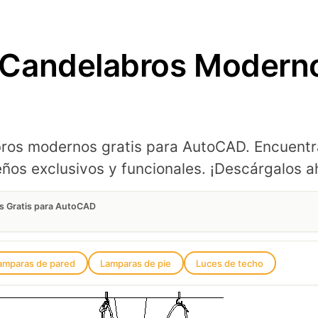
Candelabros Modernos
os modernos gratis para AutoCAD. Encuentra
os exclusivos y funcionales. ¡Descárgalos a
 Gratis para AutoCAD
amparas de pared
Lamparas de pie
Luces de techo