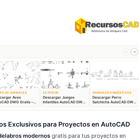
←
→
PO DE ANIMALES
EXTERIOR
ANIMALES DOMÉSTICOS
cargar Aves
Descargar Juegos
Descargar Perro
oCAD DWG Gratis –
Infantiles AutoCAD DWG
Salchicha AutoCAD DWG
ques Animales 2D
Gratis – Parque 2D
Gratis – Bloque 2D
s Exclusivos para Proyectos en AutoCAD
delabros modernos
gratis para tus proyectos en