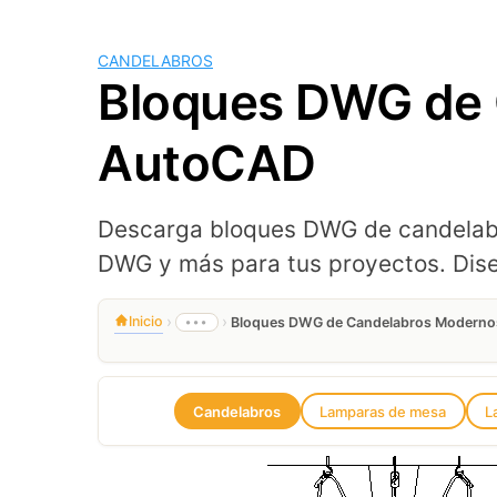
CANDELABROS
Bloques DWG de 
AutoCAD
Descarga bloques DWG de candelabr
DWG y más para tus proyectos. Diseñ
›
›
Inicio
•••
Bloques DWG de Candelabros Modernos
Candelabros
Lamparas de mesa
L