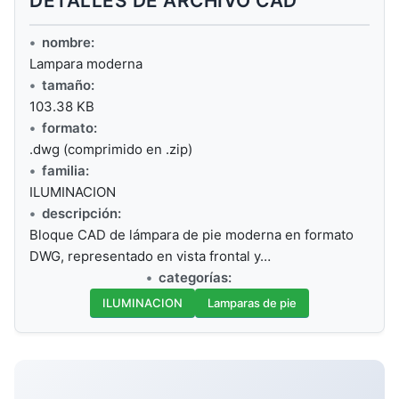
DETALLES DE ARCHIVO CAD
nombre:
Lampara moderna
tamaño:
103.38 KB
formato:
.dwg (comprimido en .zip)
familia:
ILUMINACION
descripción:
Bloque CAD de lámpara de pie moderna en formato
DWG, representado en vista frontal y…
categorías:
ILUMINACION
Lamparas de pie