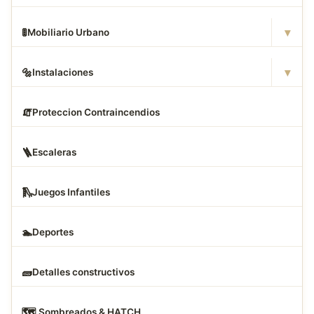
▾
🚦
Mobiliario Urbano
▾
🔩
Instalaciones
🧯
Proteccion Contraincendios
🪜
Escaleras
🛝
Juegos Infantiles
🏊
Deportes
🧱
Detalles constructivos
🗺
️ Sombreados & HATCH