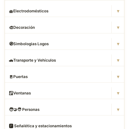
▾
🧺
Electrodomésticos
▾
🎨
Decoración
▾
🧭
Simbologias Logos
▾
🚗
Transporte y Vehículos
▾
🚪
Puertas
▾
🪟
Ventanas
▾
🧑
‍🤝‍🧑 Personas
🅿
️ Señalética y estacionamientos