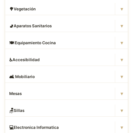
▾
🌳
Vegetación
▾
🚽
Aparatos Sanitarios
▾
🍽
️ Equipamiento Cocina
▾
♿
Accesibilidad
▾
🛋
️ Mobiliario
▾
Mesas
▾
🪑
Sillas
▾
💻
Electronica Informatica