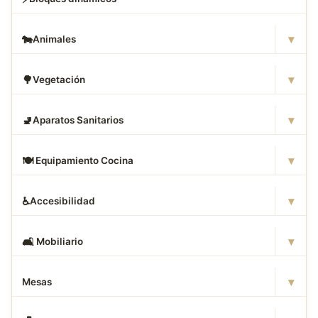
▾
🐄
Animales
▾
🌳
Vegetación
▾
🚽
Aparatos Sanitarios
▾
🍽
️ Equipamiento Cocina
▾
♿
Accesibilidad
▾
🛋
️ Mobiliario
▾
Mesas