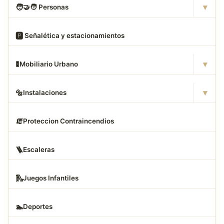
▾
🧑
‍🤝‍🧑 Personas
🅿
️ Señalética y estacionamientos
▾
🚦
Mobiliario Urbano
▾
🔩
Instalaciones
🧯
Proteccion Contraincendios
🪜
Escaleras
🛝
Juegos Infantiles
🏊
Deportes