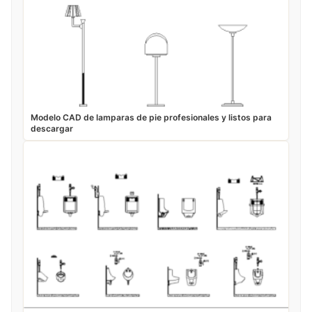
Modelo CAD de lamparas de pie profesionales y listos para
descargar