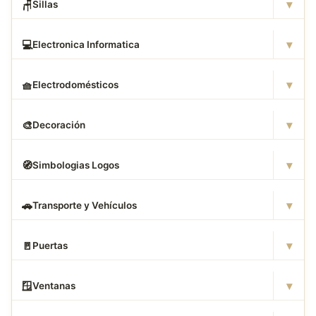
▾
🪑
Sillas
▾
💻
Electronica Informatica
▾
🧺
Electrodomésticos
▾
🎨
Decoración
▾
🧭
Simbologias Logos
▾
🚗
Transporte y Vehículos
▾
🚪
Puertas
▾
🪟
Ventanas