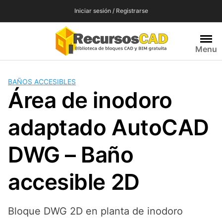
Saltar
Iniciar sesión / Registrarse
al
contenido
Menu
BAÑOS ACCESIBLES
Área de inodoro
adaptado AutoCAD
DWG – Baño
accesible 2D
Bloque DWG 2D en planta de inodoro