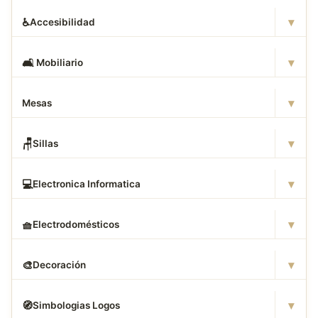
▾
♿
Accesibilidad
▾
🛋
️ Mobiliario
▾
Mesas
▾
🪑
Sillas
▾
💻
Electronica Informatica
▾
🧺
Electrodomésticos
▾
🎨
Decoración
▾
🧭
Simbologias Logos