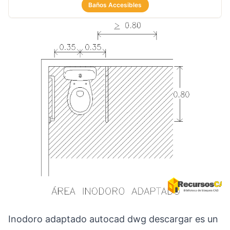
Baños Accesibles
Inodoro adaptado autocad dwg descargar es un