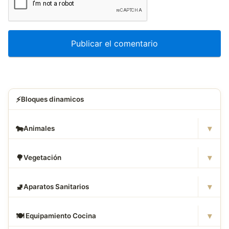
⚡
Bloques dinamicos
▾
🐄
Animales
▾
🌳
Vegetación
▾
🚽
Aparatos Sanitarios
▾
🍽
️ Equipamiento Cocina