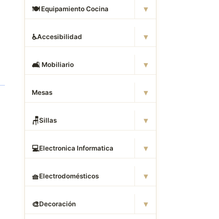
▾
🍽
️ Equipamiento Cocina
▾
♿
Accesibilidad
▾
🛋
️ Mobiliario
▾
Mesas
▾
🪑
Sillas
▾
💻
Electronica Informatica
▾
🧺
Electrodomésticos
▾
🎨
Decoración