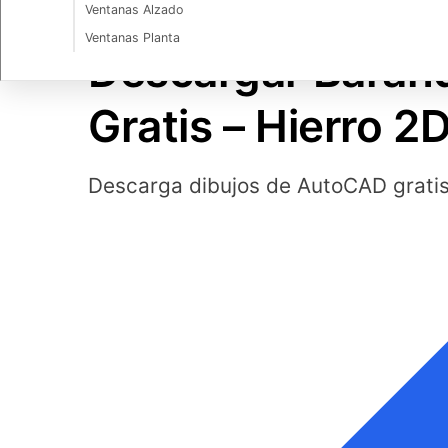
Ventanas Alzado
ARQUITECTURA Y CONSTRUCCIÓN
Ventanas Planta
Descargar Baran
Gratis – Hierro 2
Descarga dibujos de AutoCAD grati