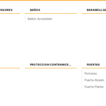
VADORES
BAÑOS
BARANDILLA
Baños Accesibles
MOBILIARIO
TRANSPORTES
PAISAJISMO
PER
PROTECCION CONTRAINCENDIOS
PUERTAS
Portones
Puerta Alzado
Puerta Planta