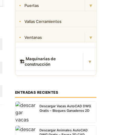
▾
Puertas
Vallas Cerramientos
▾
Ventanas
️ Maquinarias de
▾
🏗
construcción
ENTRADAS RECIENTES
Descargar Vacas AutoCAD DWG
Gratis – Bloques Ganaderos 2D
Descargar Animales AutoCAD
DWG Gratis – Fauna 2D CAD