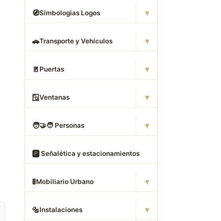
▾
🧭
Simbologias Logos
▾
🚗
Transporte y Vehículos
▾
🚪
Puertas
▾
🪟
Ventanas
▾
🧑
‍🤝‍🧑 Personas
🅿
️ Señalética y estacionamientos
▾
🚦
Mobiliario Urbano
▾
🔩
Instalaciones