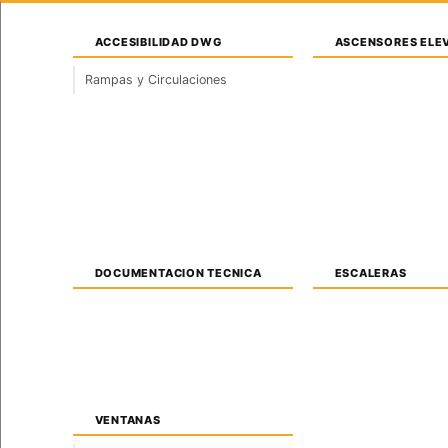
Saltar
Sábado, 8 de agosto de 2026
al
ACCESIBILIDAD DWG
ASCENSORES ELE
contenido
Rampas y Circulaciones
INICIO
INSTALACIONES
ARQUITECTURA
DOCUMENTACION TECNICA
ESCALERAS
VENTANAS