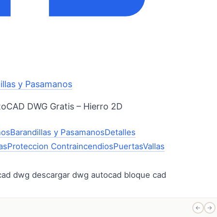
illas y Pasamanos
toCAD DWG Gratis – Hierro 2D
ños
Barandillas y Pasamanos
Detalles
as
Proteccion Contraincendios
Puertas
Vallas
←
→