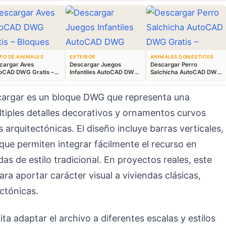
PO DE ANIMALES
EXTERIOR
ANIMALES DOMÉSTICOS
cargar Aves
Descargar Juegos
Descargar Perro
oCAD DWG Gratis –
Infantiles AutoCAD DWG
Salchicha AutoCAD DWG
ques Animales 2D
Gratis – Parque 2D
Gratis – Bloque 2D
argar es un bloque DWG que representa una
últiples detalles decorativos y ornamentos curvos
s arquitectónicas. El diseño incluye barras verticales,
que permiten integrar fácilmente el recurso en
as de estilo tradicional. En proyectos reales, este
para aportar carácter visual a viviendas clásicas,
ectónicas.
ta adaptar el archivo a diferentes escalas y estilos