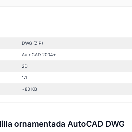
DWG (ZIP)
AutoCAD 2004+
2D
1:1
~80 KB
andilla ornamentada AutoCAD DWG