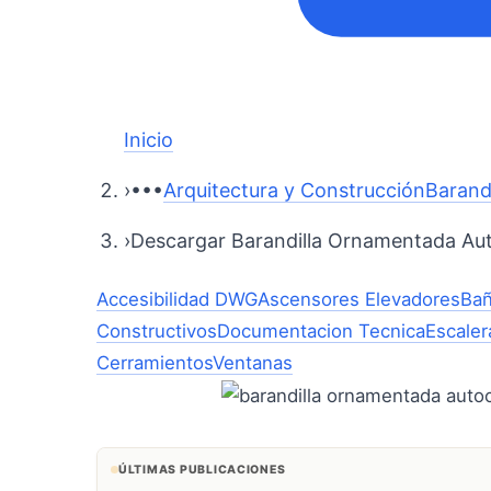
Inicio
›
•••
Arquitectura y Construcción
Barand
›
Descargar Barandilla Ornamentada Au
Accesibilidad DWG
Ascensores Elevadores
Ba
Constructivos
Documentacion Tecnica
Escaler
Cerramientos
Ventanas
ÚLTIMAS PUBLICACIONES