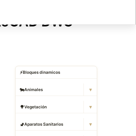
AutoCAD DWG
⚡
Bloques dinamicos
▾
🐄
Animales
▾
🌳
Vegetación
▾
🚽
Aparatos Sanitarios