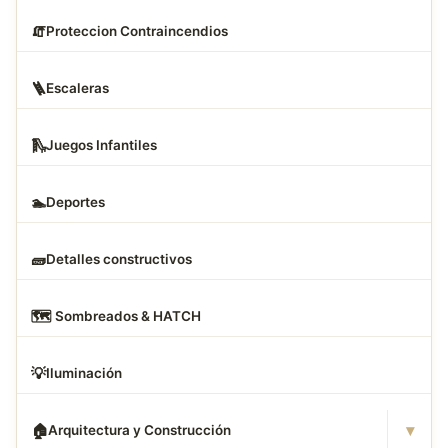
🧯
Proteccion Contraincendios
🪜
Escaleras
🛝
Juegos Infantiles
🏊
Deportes
🧱
Detalles constructivos
🗺
️ Sombreados & HATCH
💡
Iluminación
▾
🏠
Arquitectura y Construcción