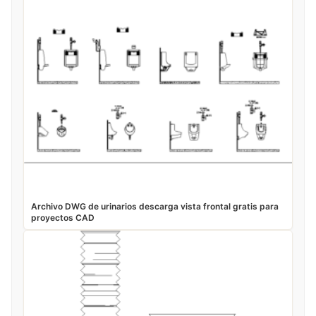
Archivo DWG de urinarios descarga vista frontal gratis para
proyectos CAD