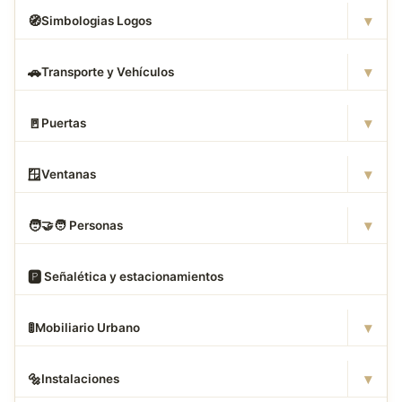
▾
🧭
Simbologias Logos
▾
🚗
Transporte y Vehículos
▾
🚪
Puertas
▾
🪟
Ventanas
▾
🧑
‍🤝‍🧑 Personas
🅿
️ Señalética y estacionamientos
▾
🚦
Mobiliario Urbano
▾
🔩
Instalaciones