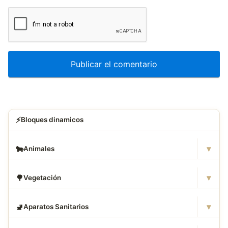
⚡
Bloques dinamicos
▾
🐄
Animales
▾
🌳
Vegetación
▾
🚽
Aparatos Sanitarios