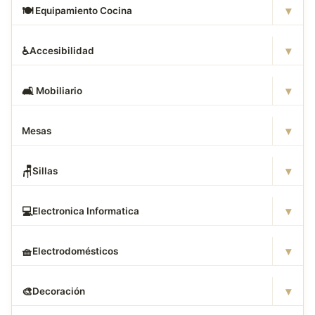
▾
🍽
️ Equipamiento Cocina
▾
♿
Accesibilidad
▾
🛋
️ Mobiliario
▾
Mesas
▾
🪑
Sillas
▾
💻
Electronica Informatica
▾
🧺
Electrodomésticos
▾
🎨
Decoración